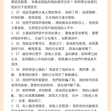
要留意觀看， 有像這樣臨到我的痛苦沒有？ 耶和華在他發烈
怒的日子使我受苦。
1 : 13 他從高處降火進入我的骨頭， 剋制了我； 他張開網，
絆我的腳， 使我退後， 又令我終日淒涼發昏。
1 : 14 他用手綁我罪過的軛， 捲繞着加在我頸項上； 他使我
力量衰敗。 主將我交在我不能抵擋的人手中。
1 : 15 主棄絕我們當中所有的勇士， 聚集會眾攻擊我， 要壓
碎我的年輕人。 主踹下少女猶大， 在醡酒池中。
1 : 16 我因這些事哭泣， 眼淚汪汪； 因為那安慰我、使我重
新得力的， 離我甚遠。 我的兒女孤苦， 因為仇敵得勝了。
1 : 17 錫安伸出雙手，卻無人安慰。 論到雅各，耶和華已經
出令， 使四圍的人作他的仇敵； 耶路撒冷在他們中間成為不
潔淨。
1 : 18 耶和華是公義的！ 我違背了他的命令。 萬民哪，請
聽， 來看我的痛苦； 我的少女和壯丁都被擄去。
1 : 19 我招呼我所親愛的， 他們卻欺騙了我。 我的祭司和長
老尋找食物，要救性命的時候， 就在城中斷了氣。
1 : 20 耶和華啊，求你觀看， 因為我在急難中； 我的心腸煩
亂， 我心在我裏面翻轉， 因我大大背逆。 在外，刀劍使人喪
亡； 在家，猶如死亡。
1 : 21 有人聽見我嘆息， 卻無人安慰我！ 我所有的仇敵聽見