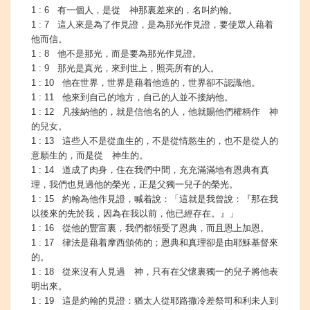
1 : 6 有一個人，是從 神那裏差來的，名叫約翰。
1 : 7 這人來是為了作見證，是為那光作見證，要使眾人藉着
他而信。
1 : 8 他不是那光，而是要為那光作見證。
1 : 9 那光是真光，來到世上，照亮所有的人。
1 : 10 他在世界，世界是藉着他造的，世界卻不認識他。
1 : 11 他來到自己的地方，自己的人並不接納他。
1 : 12 凡接納他的，就是信他名的人，他就賜他們權柄作 神
的兒女。
1 : 13 這些人不是從血生的，不是從情慾生的，也不是從人的
意願生的，而是從 神生的。
1 : 14 道成了肉身，住在我們中間，充充滿滿地有恩典有真
理，我們也見過他的榮光，正是父獨一兒子的榮光。
1 : 15 約翰為他作見證，喊着說：「這就是我曾說：『那在我
以後來的先於我，因為在我以前，他已經存在。』」
1 : 16 從他的豐富裏，我們都領受了恩典，而且恩上加恩。
1 : 17 律法是藉着摩西頒佈的；恩典和真理卻是由耶穌基督來
的。
1 : 18 從來沒有人見過 神，只有在父懷裏獨一的兒子將他表
明出來。
1 : 19 這是約翰的見證：猶太人從耶路撒冷差祭司和利未人到