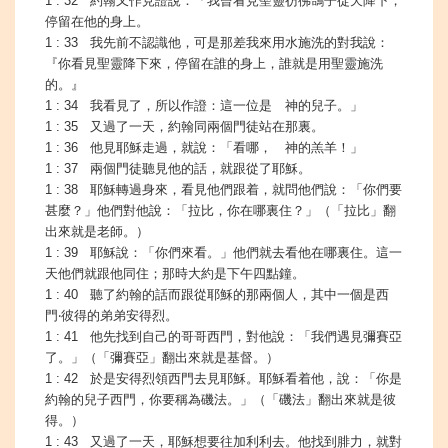
1 : 32 約翰又作見證說：「我曾看見聖靈彷彿鴿子從天降下，
停留在他的身上。
1 : 33 我先前不認識他，可是那差我來用水施洗的對我說：
『你看見聖靈降下來，停留在誰的身上，誰就是用聖靈施洗
的。』
1 : 34 我看見了，所以作證：這一位是 神的兒子。」
1 : 35 又過了一天，約翰同兩個門徒站在那裏。
1 : 36 他見耶穌走過，就說：「看哪， 神的羔羊！」
1 : 37 兩個門徒聽見他的話，就跟從了耶穌。
1 : 38 耶穌轉過身來，看見他們跟着，就問他們說：「你們要
甚麼？」他們對他說：「拉比，你在哪裏住？」（「拉比」翻
出來就是老師。）
1 : 39 耶穌說：「你們來看。」他們就去看他在哪裏住。這一
天他們就跟他同住；那時大約是下午四點鐘。
1 : 40 聽了約翰的話而跟從耶穌的那兩個人，其中一個是西
門‧彼得的弟弟安得烈。
1 : 41 他先找到自己的哥哥西門，對他說：「我們遇見彌賽亞
了。」（「彌賽亞」翻出來就是基督。）
1 : 42 於是安得烈領西門去見耶穌。耶穌看着他，說：「你是
約翰的兒子西門，你要稱為磯法。」（「磯法」翻出來就是彼
得。）
1 : 43 又過了一天，耶穌想要往加利利去。他找到腓力，就對