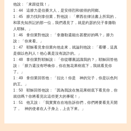
他說：「來跟從我！」
1 : 44 這腓力是伯賽大人，是安得烈和彼得的同鄉。
1 : 45 腓力找到拿但業，對他說：「摩西在律法書上所寫的，
和眾先知所記的那一位，我們遇見了，就是約瑟的兒子拿撒勒
人耶穌。」
1 : 46 拿但業對他說：「拿撒勒還能出甚麼好的嗎？」腓力
說：「你來看。」
1 : 47 耶穌看見拿但業向他走來，就論到他說：「看哪，這真
是個以色列人！他心裏是沒有詭詐的。」
1 : 48 拿但業對耶穌說：「你從哪裏認識我的？」耶穌回答他
說：「腓力還沒有呼喚你，你在無花果樹底下，我就看見你
了。」
1 : 49 拿但業回答他：「拉比！你是 神的兒子，你是以色列
的王。」
1 : 50 耶穌回答他說：「因為我說在無花果樹底下看見你，你
就信嗎？你將看見比這些更大的事呢！」
1 : 51 他又說：「我實實在在地告訴你們，你們將要看見天開
了， 神的使者在人子身上，上去下來。」