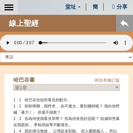
堂址
簡
分享
Toggle
navigation
線上聖經
哈巴谷書
和合本修訂版
1 : 1 哈巴谷先知所看見的默示。
1 : 2 耶和華啊，我呼求， 你不應允，要到幾時呢？ 我向你呼
喊「暴力！」 你還不拯救？
1 : 3 你為何使我看見罪孽？ 你為何坐視奸惡呢？ 毀滅和兇暴
在我面前， 爭執與紛爭不斷發生。
1 : 4 因此律法無效， 公理從未彰顯。 惡人圍困義人， 所以