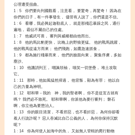
公理遭受扭曲。
1 : 5 你們要向列國觀看，注意看， 要驚奇，再驚奇！ 因為在
你們的日子，有一件事發生， 儘管有人說了，你們還是不信。
1 : 6 看哪，我必興起迦勒底人， 就是那殘忍暴躁之民，通行
遍地， 霸佔不屬自己的住處。
1 : 7 他威武可畏， 審判與威權都由他而出。
1 : 8 他的馬比豹更快， 比晚上的野狼更猛。 他的戰馬跳躍，
他的戰馬從遠方而來； 他們飛跑，如鷹急速抓食，
1 : 9 都為施行殘暴而來， 他們的臉面向東， 聚集俘虜，多如
塵沙。
1 : 10 他譏誚列王， 嘲諷領袖， 嗤笑一切堡壘， 堆土攻取
它。
1 : 11 那時，他如風猛然掃過， 他背叛，顯為有罪； 他以自
己的力量為神明。
1 : 12 耶和華－我的 神，我的聖者啊， 你不是從亙古就有
嗎？ 我們必不致死。 耶和華啊，你派他為要行審判； 磐石
啊，你立他為要懲治人。
1 : 13 你的眼目清潔， 不看邪惡，也不看奸惡， 為何你卻看
着人行詭詐呢？ 惡人吞滅比自己公義的人， 為何你保持沉默
呢？
1 : 14 你為何使人如海中的魚， 又如無人管轄的爬行動物