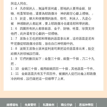
與這人同在。
1 : 4 凡存留的人，無論寄居何處，那地的人要用金銀、財
物、牲畜幫助他，還要為耶路撒冷 神的殿甘心獻上禮物。」
1 : 5 於是，猶大和便雅憫的族長、祭司、利未人，凡是心
被 神感動的人都起來，要上耶路撒冷去建造耶和華的殿。
1 : 6 四圍所有的人都拿銀器、金子、財物、牲畜、珍寶支持
他們，此外還有甘心獻的一切禮物。
1 : 7 居魯士王也把耶和華殿的器皿拿出來，這些器皿是尼布
甲尼撒從耶路撒冷掠取，放在自己神明廟中的。
1 : 8 波斯王居魯士派米提利達司庫把這些器皿拿出來，點交
給猶大的領袖設巴薩。
1 : 9 它們的數目如下：金盤三十個，銀盤一千個，刀二十九
把，
1 : 10 金碗三十個，備用銀碗四百一十個，其他器皿一千件。
1 : 11 金銀器皿共有五千四百件。被擄的人從巴比倫上耶路撒
冷的時候，設巴薩把這一切都帶了上來。
婚禮場地
免責聲明
私隱條例
職位空缺
恩福神學院