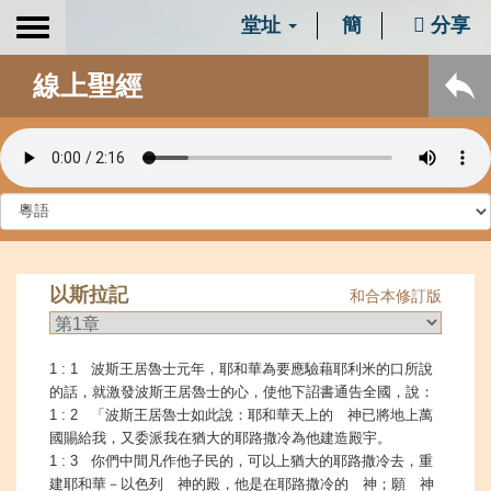
堂址
簡
分享
Toggle
navigation
線上聖經
以斯拉記
和合本修訂版
1 : 1 波斯王居魯士元年，耶和華為要應驗藉耶利米的口所說
的話，就激發波斯王居魯士的心，使他下詔書通告全國，說：
1 : 2 「波斯王居魯士如此說：耶和華天上的 神已將地上萬
國賜給我，又委派我在猶大的耶路撒冷為他建造殿宇。
1 : 3 你們中間凡作他子民的，可以上猶大的耶路撒冷去，重
建耶和華－以色列 神的殿，他是在耶路撒冷的 神；願 神