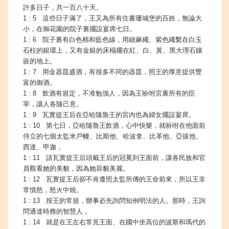
許多日子，共一百八十天。
1 : 5 這些日子滿了，王又為所有住書珊城堡的百姓，無論大
小，在御花園的院子裏擺設宴席七日。
1 : 6 院子裏有白色棉和藍色線，用細麻繩、紫色繩繫在白玉
石柱的銀環上，又有金銀的床榻擺在紅、白、黃、黑大理石鑲
嵌的地上。
1 : 7 用金器皿盛酒，有很多不同的器皿，照王的厚意提供豐
富的御酒。
1 : 8 飲酒有規定，不准勉強人，因為王吩咐宮裏所有的臣
宰，讓人各隨己意。
1 : 9 瓦實提王后在亞哈隨魯王的宮內也為婦女擺設宴席。
1 : 10 第七日，亞哈隨魯王飲酒，心中快樂，就吩咐在他面前
侍立的七個太監米戶幔、比斯他、哈波拿、比革他、亞拔他、
西達、甲迦，
1 : 11 請瓦實提王后頭戴王后的冠冕到王面前，讓各民族和官
員觀看她的美貌，因為她容貌美麗。
1 : 12 瓦實提王后卻不肯遵照太監所傳的王命前來，所以王非
常憤怒，怒火中燒。
1 : 13 按王的常規，辦事必先詢問知例明法的人。那時，王詢
問通達時務的智慧人，
1 : 14 就是在王左右常見王面、在國中坐高位的波斯和瑪代的