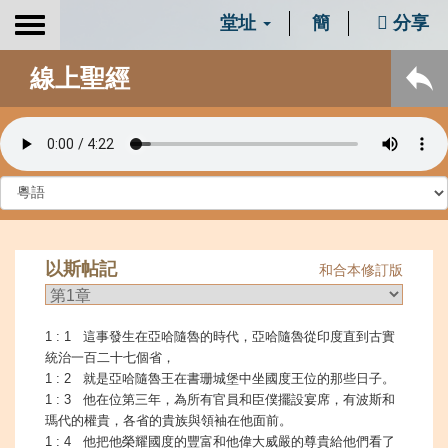
堂址
簡
分享
Toggle
navigation
線上聖經
以斯帖記
和合本修訂版
1 : 1 這事發生在亞哈隨魯的時代，亞哈隨魯從印度直到古實
統治一百二十七個省，
1 : 2 就是亞哈隨魯王在書珊城堡中坐國度王位的那些日子。
1 : 3 他在位第三年，為所有官員和臣僕擺設宴席，有波斯和
瑪代的權貴，各省的貴族與領袖在他面前。
1 : 4 他把他榮耀國度的豐富和他偉大威嚴的尊貴給他們看了