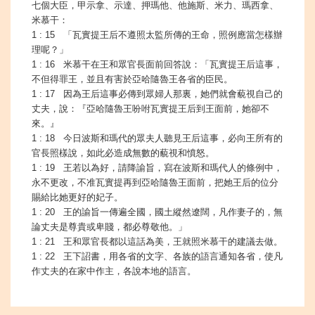
七個大臣，甲示拿、示達、押瑪他、他施斯、米力、瑪西拿、
米慕干：
1 : 15 「瓦實提王后不遵照太監所傳的王命，照例應當怎樣辦
理呢？」
1 : 16 米慕干在王和眾官長面前回答說：「瓦實提王后這事，
不但得罪王，並且有害於亞哈隨魯王各省的臣民。
1 : 17 因為王后這事必傳到眾婦人那裏，她們就會藐視自己的
丈夫，說：『亞哈隨魯王吩咐瓦實提王后到王面前，她卻不
來。』
1 : 18 今日波斯和瑪代的眾夫人聽見王后這事，必向王所有的
官長照樣說，如此必造成無數的藐視和憤怒。
1 : 19 王若以為好，請降諭旨，寫在波斯和瑪代人的條例中，
永不更改，不准瓦實提再到亞哈隨魯王面前，把她王后的位分
賜給比她更好的妃子。
1 : 20 王的諭旨一傳遍全國，國土縱然遼闊，凡作妻子的，無
論丈夫是尊貴或卑賤，都必尊敬他。」
1 : 21 王和眾官長都以這話為美，王就照米慕干的建議去做。
1 : 22 王下詔書，用各省的文字、各族的語言通知各省，使凡
作丈夫的在家中作主，各說本地的語言。