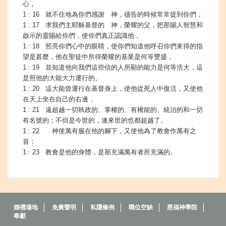
心，
1 : 16 就不住地為你們感謝 神，禱告的時候常常提到你們，
1 : 17 求我們主耶穌基督的 神，榮耀的父，把那賜人智慧和
啟示的靈賜給你們，使你們真正認識他，
1 : 18 照亮你們心中的眼睛，使你們知道他呼召你們來得的指
望是甚麼，他在聖徒中所得榮耀的基業是何等豐盛，
1 : 19 並知道他向我們這些信的人所顯的能力是何等浩大，這
是照他的大能大力運行的。
1 : 20 這大能曾運行在基督身上，使他從死人中復活，又使他
在天上坐在自己的右邊，
1 : 21 遠超越一切執政的、掌權的、有權能的、統治的和一切
有名號的；不但是今世的，連來世的也都超越了。
1 : 22 神使萬有服在他的腳下，又使他為了教會作萬有之
首；
1 : 23 教會是他的身體，是那充滿萬有者所充滿的。
婚禮場地
免責聲明
私隱條例
職位空缺
恩福神學院
奉獻