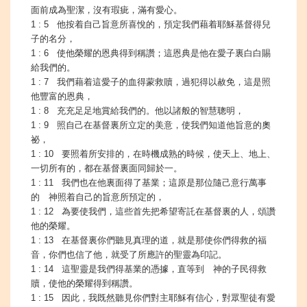
面前成為聖潔，沒有瑕疵，滿有愛心。
1 : 5 他按着自己旨意所喜悅的，預定我們藉着耶穌基督得兒
子的名分，
1 : 6 使他榮耀的恩典得到稱讚；這恩典是他在愛子裏白白賜
給我們的。
1 : 7 我們藉着這愛子的血得蒙救贖，過犯得以赦免，這是照
他豐富的恩典，
1 : 8 充充足足地賞給我們的。他以諸般的智慧聰明，
1 : 9 照自己在基督裏所立定的美意，使我們知道他旨意的奧
祕，
1 : 10 要照着所安排的，在時機成熟的時候，使天上、地上、
一切所有的，都在基督裏面同歸於一。
1 : 11 我們也在他裏面得了基業；這原是那位隨己意行萬事
的 神照着自己的旨意所預定的，
1 : 12 為要使我們，這些首先把希望寄託在基督裏的人，頌讚
他的榮耀。
1 : 13 在基督裏你們聽見真理的道，就是那使你們得救的福
音，你們也信了他，就受了所應許的聖靈為印記。
1 : 14 這聖靈是我們得基業的憑據，直等到 神的子民得救
贖，使他的榮耀得到稱讚。
1 : 15 因此，我既然聽見你們對主耶穌有信心，對眾聖徒有愛