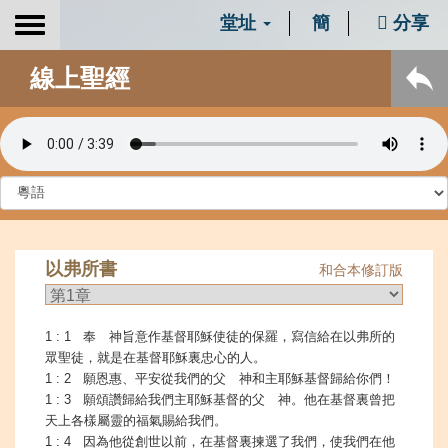
堂址
簡
分享
Toggle
navigation
線上聖經
以弗所書
和合本修訂版
1 : 1 奉 神旨意作基督耶穌使徒的保羅，寫信給在以弗所的
眾聖徒，就是在基督耶穌裏忠心的人。
1 : 2 願恩惠、平安從我們的父 神和主耶穌基督歸給你們！
1 : 3 願頌讚歸給我們主耶穌基督的父 神。他在基督裏曾把
天上各樣屬靈的福氣賜給我們。
1 : 4 因為他從創世以前，在基督裏揀選了我們，使我們在他