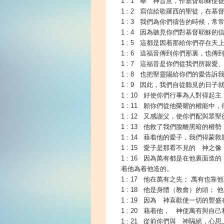
1 : 1 奉 神旨意，作基督耶穌
1 : 2 寫信給歌羅西的聖徒，在
1 : 3 我們為你們禱告的時候，
1 : 4 因為聽見你們對基督耶穌
1 : 5 這都是因着那給你們存在
1 : 6 這福音傳到你們那裏，
1 : 7 這福音是你們從我們所
1 : 8 也把聖靈賜給你們的愛告訴
1 : 9 因此，我們自從聽見的
1 : 10 好使你們行事為人對得
1 : 11 願你們從他榮耀的權能
1 : 12 又感謝父，使你們配與眾
1 : 13 他救了我們脫離黑暗的
1 : 14 藉着他的愛子，我們得蒙
1 : 15 愛子是那看不見的 神之
1 : 16 因為萬有都是在他裏面
着他為着他造的。
1 : 17 他在萬有之先； 萬有也靠
1 : 18 他是身體（教會）的頭
1 : 19 因為 神喜歡使一切的豐
1 : 20 藉着他， 神使萬有與
1 : 21 從前你們與 神隔絕，