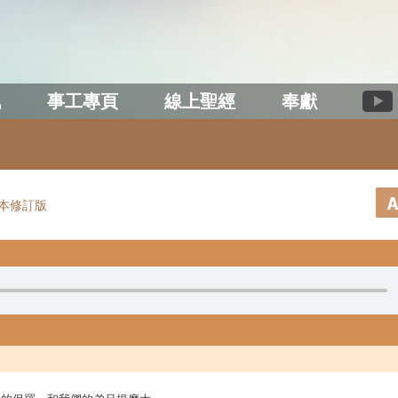
訊
事工專頁
線上聖經
奉獻
本修訂版