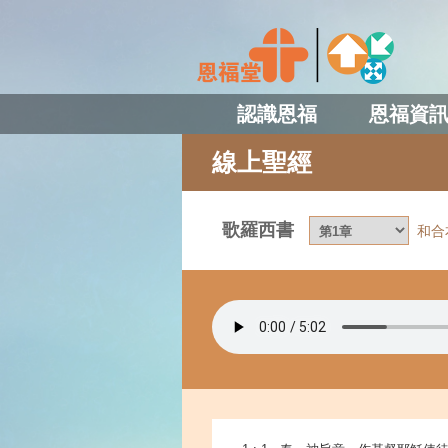
認識恩福
恩福資
線上聖經
歌羅西書
和合