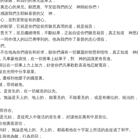
使徒的保羅，和我們的弟兄提摩太，
基督裏忠心的弟兄。願恩惠、平安從我們的父 神歸給你們！
常常感謝我們主耶穌基督的父 神，
的信心，並對眾聖徒有的愛心。
天上的盼望，它就是你們從前所聽見真理的道，就是福音；
也傳到普天下，並且繼續增長，不斷結果，正如自從你們聽見福音，真正知道 神
親愛、一同作僕人的以巴弗學到的。他為我們作了基督的忠心僕役，
我們。
日子就不住地為你們禱告和祈求，願你們滿有一切屬靈的智慧和悟性，真正知道 神
起主，凡事蒙他喜悅，在一切善事上結果子，對 神的認識更有長進。
中，得以在一切事上力上加力，好使你們凡事歡歡喜喜地忍耐寬容，
聖徒在光明中分享基業。
權勢，遷移到他愛子的國度裏。
救贖，罪得赦免。
像， 是首生的，在一切被造的以先。
造的， 無論是天上的、地上的， 能看見的、不能看見的， 或是有權位的、統治的
他而存在。
； 他是元始， 是從死人中復活的首生者， 好讓他在萬有中居首位。
盛在他裏面居住，
自己和好， 無論是地上的、天上的， 都藉着他在十字架上所流的血促成了和平。
心思上與他為敵，行為邪惡；