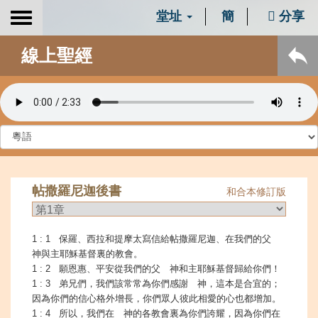
堂址
簡
分享
Toggle
navigation
線上聖經
帖撒羅尼迦後書
和合本修訂版
1 : 1 保羅、西拉和提摩太寫信給帖撒羅尼迦、在我們的父
神與主耶穌基督裏的教會。
1 : 2 願恩惠、平安從我們的父 神和主耶穌基督歸給你們！
1 : 3 弟兄們，我們該常常為你們感謝 神，這本是合宜的；
因為你們的信心格外增長，你們眾人彼此相愛的心也都增加。
1 : 4 所以，我們在 神的各教會裏為你們誇耀，因為你們在