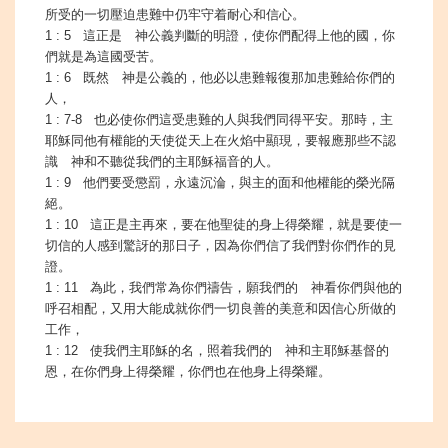
所受的一切壓迫患難中仍牢守着耐心和信心。
1 : 5 這正是 神公義判斷的明證，使你們配得上他的國，你
們就是為這國受苦。
1 : 6 既然 神是公義的，他必以患難報復那加患難給你們的
人，
1 : 7-8 也必使你們這受患難的人與我們同得平安。那時，主
耶穌同他有權能的天使從天上在火焰中顯現，要報應那些不認
識 神和不聽從我們的主耶穌福音的人。
1 : 9 他們要受懲罰，永遠沉淪，與主的面和他權能的榮光隔
絕。
1 : 10 這正是主再來，要在他聖徒的身上得榮耀，就是要使一
切信的人感到驚訝的那日子，因為你們信了我們對你們作的見
證。
1 : 11 為此，我們常為你們禱告，願我們的 神看你們與他的
呼召相配，又用大能成就你們一切良善的美意和因信心所做的
工作，
1 : 12 使我們主耶穌的名，照着我們的 神和主耶穌基督的
恩，在你們身上得榮耀，你們也在他身上得榮耀。