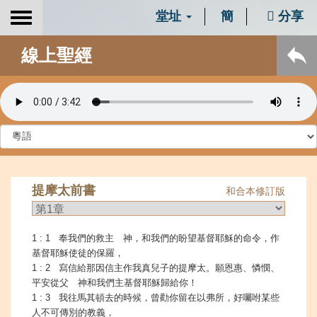
堂址
簡
分享
Toggle
navigation
線上聖經
提摩太前書
和合本修訂版
1 : 1 奉我們的救主 神，和我們的盼望基督耶穌的命令，作
基督耶穌使徒的保羅，
1 : 2 寫信給那因信主作我真兒子的提摩太。願恩惠、憐憫、
平安從父 神和我們主基督耶穌歸給你！
1 : 3 我往馬其頓去的時候，曾勸你留在以弗所，好囑咐某些
人不可傳別的教義，