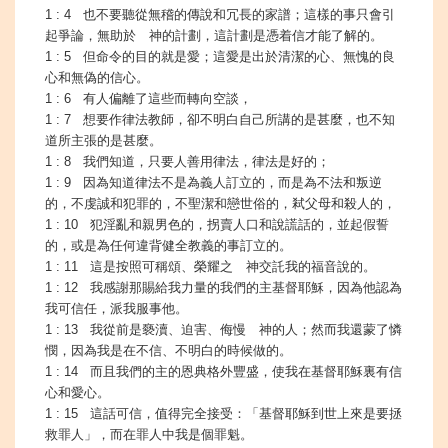
1 : 4 也不要聽從無稽的傳說和冗長的家譜；這樣的事只會引
起爭論，無助於 神的計劃，這計劃是憑着信才能了解的。
1 : 5 但命令的目的就是愛；這愛是出於清潔的心、無愧的良
心和無偽的信心。
1 : 6 有人偏離了這些而轉向空談，
1 : 7 想要作律法教師，卻不明白自己所講的是甚麼，也不知
道所主張的是甚麼。
1 : 8 我們知道，只要人善用律法，律法是好的；
1 : 9 因為知道律法不是為義人訂立的，而是為不法和叛逆
的，不虔誠和犯罪的，不聖潔和戀世俗的，弒父母和殺人的，
1 : 10 犯淫亂和親男色的，拐賣人口和說謊話的，並起假誓
的，或是為任何違背健全教義的事訂立的。
1 : 11 這是按照可稱頌、榮耀之 神交託我的福音說的。
1 : 12 我感謝那賜給我力量的我們的主基督耶穌，因為他認為
我可信任，派我服事他。
1 : 13 我從前是褻瀆、迫害、侮慢 神的人；然而我還蒙了憐
憫，因為我是在不信、不明白的時候做的。
1 : 14 而且我們的主的恩典格外豐盛，使我在基督耶穌裏有信
心和愛心。
1 : 15 這話可信，值得完全接受：「基督耶穌到世上來是要拯
救罪人」，而在罪人中我是個罪魁。