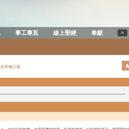
訊
事工專頁
線上聖經
奉獻
和合本修訂版