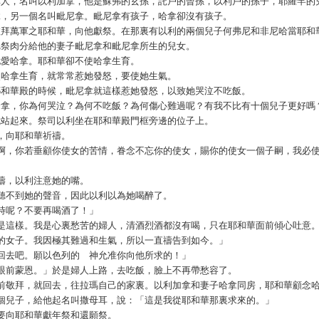
的瑣非人，名叫以利加拿，他是蘇弗的玄孫，託戶的曾孫，以利戶的孫子，耶羅罕
哈拿，另一個名叫毗尼拿。毗尼拿有孩子，哈拿卻沒有孩子。
羅，敬拜萬軍之耶和華，向他獻祭。在那裏有以利的兩個兒子何弗尼和非尼哈當耶和
拿把祭肉分給他的妻子毗尼拿和毗尼拿所生的兒女。
為他愛哈拿。耶和華卻不使哈拿生育。
不使哈拿生育，就常常惹她發怒，要使她生氣。
上到耶和華殿的時候，毗尼拿就這樣惹她發怒，以致她哭泣不吃飯。
：「哈拿，你為何哭泣？為何不吃飯？為何傷心難過呢？有我不比有十個兒子更好嗎
拿就站起來。祭司以利坐在耶和華殿門框旁邊的位子上。
泣，向耶和華祈禱。
耶和華啊，你若垂顧你使女的苦情，眷念不忘你的使女，賜你的使女一個子嗣，我必
祈禱，以利注意她的嘴。
唇，聽不到她的聲音，因此以利以為她喝醉了。
到幾時呢？不要再喝酒了！」
啊，不是這樣。我是心裏愁苦的婦人，清酒烈酒都沒有喝，只在耶和華面前傾心吐意
正經的女子。我因極其難過和生氣，所以一直禱告到如今。」
安地回去吧。願以色列的 神允准你向他所求的！」
在你眼前蒙恩。」於是婦人上路，去吃飯，臉上不再帶愁容了。
和華面前敬拜，就回去，往拉瑪自己的家裏。以利加拿和妻子哈拿同房，耶和華顧念
了一個兒子，給他起名叫撒母耳，說：「這是我從耶和華那裏求來的。」
去，要向耶和華獻年祭和還願祭。