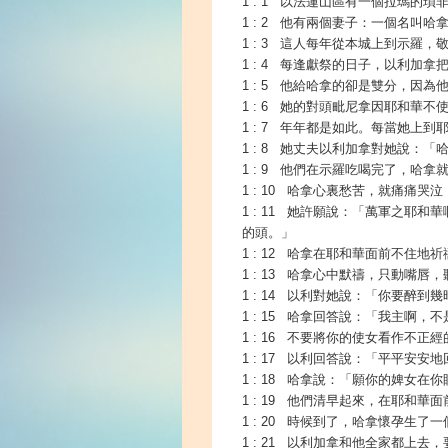
1 : 1 以法蓮山區有一個拉瑪
1 : 2 他有兩個妻子：一個名叫
1 : 3 這人每年從本城上到示
1 : 4 每逢獻祭的日子，以利加
1 : 5 他給哈拿的卻是雙分，因
1 : 6 她的對頭毗尼拿因耶和華
1 : 7 年年都是如此。每當她
1 : 8 她丈夫以利加拿對她說
1 : 9 他們在示羅吃喝完了，哈
1 : 10 哈拿心裏愁苦，就痛痛哭
1 : 11 她許願說：「萬軍之
的頭。」
1 : 12 哈拿在耶和華面前不住地
1 : 13 哈拿心中默禱，只動嘴
1 : 14 以利對她說：「你要醉
1 : 15 哈拿回答說：「我主
1 : 16 不要將你的使女看作不
1 : 17 以利回答說：「平平安
1 : 18 哈拿說：「願你的婢女
1 : 19 他們清早起來，在耶
1 : 20 時候到了，哈拿懷孕生
1 : 21 以利加拿和他全家都上