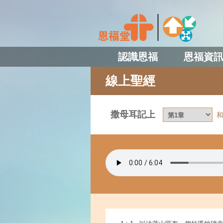
認識恩福
恩福資
線上聖經
撒母耳記上