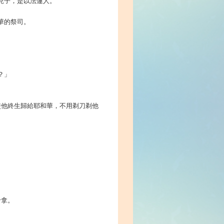
的兒子，是以法蓮人。
華的祭司。
？」
使他終生歸給耶和華，不用剃刀剃他
。
哈拿。