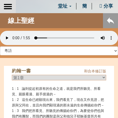
堂址
簡
分享
Toggle
navigation
線上聖經
約翰一書
和合本修訂版
1 : 1 論到從起初原有的生命之道，就是我們所聽見、所看
見、親眼看過、親手摸過的－
1 : 2 這生命已經顯現出來，我們看見了，現在又作見證，把
原與父同在，並且向我們顯現過的那永遠的生命傳揚給你們－
1 : 3 我們把所看見、所聽見的傳揚給你們，為要使你們也與
我們有團契，而我們的團契是與父和他兒子耶穌基督所共有