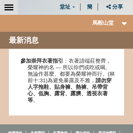
堂址
簡
分享
Toggle
navigation
馬鞍山堂
最新消息
參加崇拜衣著指引
：衣著請端莊整齊，
榮耀神的名 — 所以你們或吃或喝、
無論作甚麼、都要為榮耀神而行。(林
前十:31)為避免暴露及不雅，
請勿穿
人字拖鞋、貼身褲、熱褲、吊帶背
心、低胸、露背、露臍、透視衣著
等
。