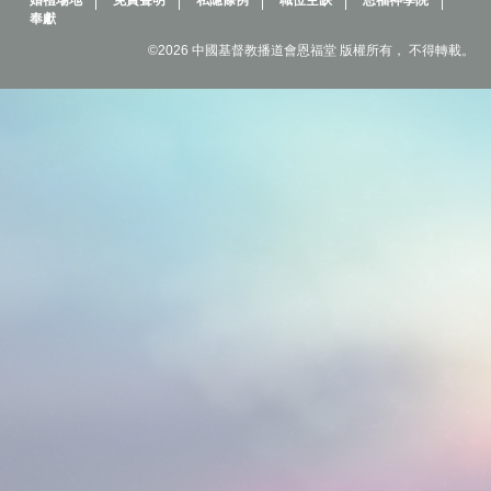
婚禮場地
免責聲明
私隱條例
職位空缺
恩福神學院
奉獻
©2026 中國基督教播道會恩福堂 版權所有， 不得轉載。