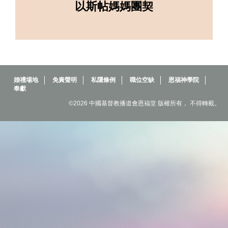
以斯帖媽媽團契
婚禮場地
免責聲明
私隱條例
職位空缺
恩福神學院
奉獻
©2026 中國基督教播道會恩福堂 版權所有， 不得轉載。