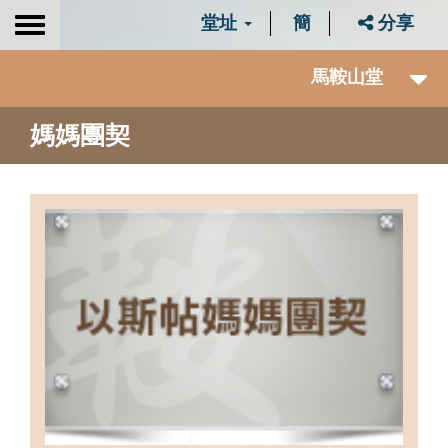
堂址
簡
分享
Toggle
navigation
馬鞍山堂
媽媽團契