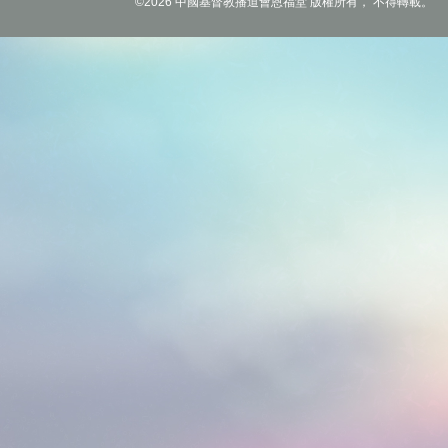
©2026 中國基督教播道會恩福堂 版權所有， 不得轉載。