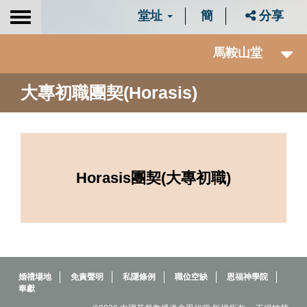
堂址
簡
分享
Toggle
navigation
馬鞍山堂
大專初職團契(Horasis)
Horasis團契(大專初職)
婚禮場地
免責聲明
私隱條例
職位空缺
恩福神學院
奉獻