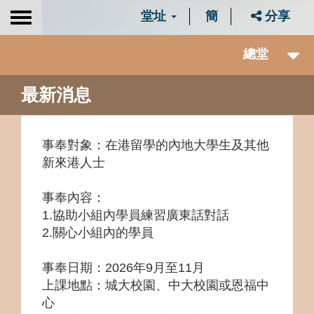
堂址
簡
分享
Toggle
navigation
總堂
最新消息
事奉對象
：在港留學的內地大學生及其他
新來港人士
事奉內容
：
1.協助小組內學員練習廣東話對話
2.關心小組內的學員
事奉日期：2026年9月至11月
上課地點：城大校園、中大校園或恩福中
心