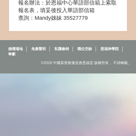
報名辦法
：於恩福中心華語部信箱上索取
報名表，填妥後投入華語部信箱
查詢：Mandy姊妹 35527779
婚禮場地
免責聲明
私隱條例
職位空缺
恩福神學院
奉獻
©2026 中國基督教播道會恩福堂 版權所有， 不得轉載。