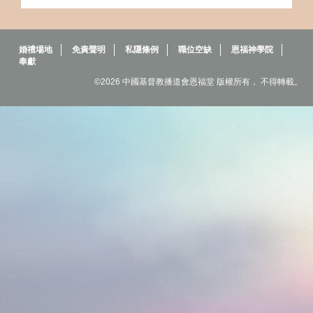
婚禮場地
免責聲明
私隱條例
職位空缺
恩福神學院
奉獻
©2026 中國基督教播道會恩福堂 版權所有， 不得轉載。