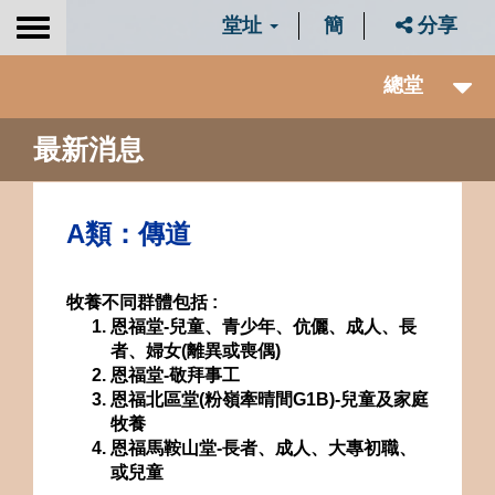
堂址
簡
分享
Toggle
navigation
總堂
最新消息
A類：傳道
牧養不同群體包括 :
恩福
堂-兒童、青少年、伉儷、成人、長
者、婦女(離異或喪偶)
恩福
堂-敬拜事工
恩福北區堂
(
粉嶺牽晴間
G1B)
-兒童及家庭
牧養
恩福馬鞍山堂-長者、成人、大專初職、
或兒童