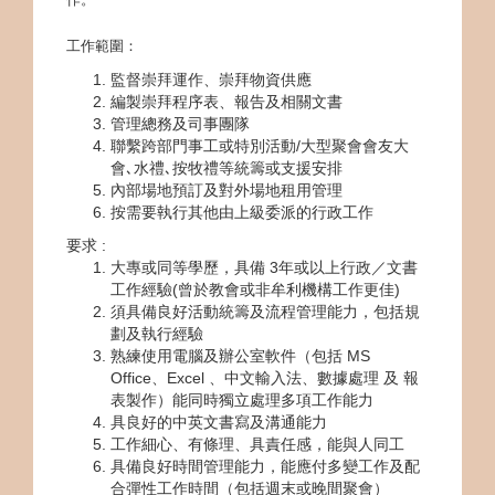
工作範圍：
監督崇拜運作、崇拜物資供應
編製崇拜程序表、報告及相關文書
管理總務及司事團隊
聯繫跨部門事工或特別活動/大型聚會會友大
會､水禮､按牧禮等統籌或支援安排
內部場地預訂及對外場地租用管理
按需要執行其他由上級委派的行政工作
要求 :
大專或同等學歷，具備 3年或以上行政／文書
工作經驗(曾於教會或非牟利機構工作更佳)
須具備良好活動統籌及流程管理能力，包括規
劃及執行經驗
熟練使用電腦及辦公室軟件（包括 MS
Office、Excel 、中文輸入法、數據處理 及 報
表製作）能同時獨立處理多項工作能力
具良好的中英文書寫及溝通能力
工作細心、有條理、具責任感，能與人同工
具備良好時間管理能力，能應付多變工作及配
合彈性工作時間（包括週末或晚間聚會）