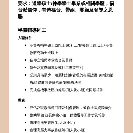
要求：道學碩士/神學學士畢業或相關學歷，福
音派信仰，有傳福音、帶組、關顧及領導之恩
賜
半
職輔導同工
入職條件
基督教輔導碩士或以上
或 社工/輔導碩士或以上+基督
教研究碩士或以上
信仰立場與本堂吻合及貫徹
符合及貫徹輔導及或社工專業守則
必須具備最少一項屬於創傷管理的專業認證,
如感動治
療/情緒取向夫婦治療/眼動療法等
完成危機事故壓力處理(個人及小組)或同類培訓
職責
評估及現場示範回穩及創傷管理，並作社區資源轉介
協助帶領 組長療癒小組、群體退修工作坊及培訓
處理高衝突管理(個人及小組)
處理高壓力事故作緩解(個人及小組)