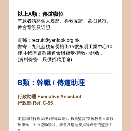
以上A類：傳道職位
有意者請將個人履歷、得救見證、蒙召見證、
教會背景及近照
電郵：recruit@yanfook.org.hk
郵寄：
九龍荔枝角長裕街15號永明工業中心10
樓 中國基督教播道會恩褔堂-聘牧小組收
。
(資料保密，只供招聘用途)
B類：幹職 / 傳道助理
行政助理 Executive Assistant
行政部 Ref. C-55
本堂誠聘行政助理 (督導級別)，負責監督/支援教會日常行
政運作，主力協助崇拜、聚會及場地安排等跨部門監督工
作。