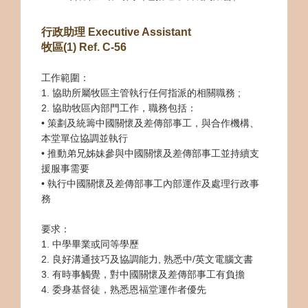
行政助理 Executive Assistant
牧區(1) Ref. C-56
工作範圍：
1. 協助所屬牧區主管執行任何指派的相關職務 ;
2. 協助牧區內部門工作，職務包括：
• 策劃及統籌中國關懷及差傳部事工，與合作機構、
本堂單位協調並執行
• 推動弟兄姊妹參與中國關懷及差傳部事工並持續支
援服事需要
• 執行中國關懷及差傳部事工內部運作及處理行政事
務
要求：
1. 中學畢業或同等學歷
2. 良好溝通技巧及協調能力, 熟悉中/英文電腦文書
3. 有時事觸覺，對中國關懷及差傳部事工有負擔
4. 委身基督徒，熟悉恩福堂運作者優先