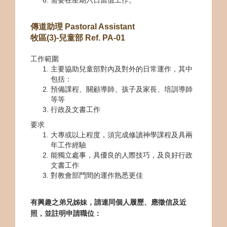
需要在星期六日當值工作。
傳道助理 Pastoral Assistant
牧區(3)-兒童部 Ref. PA-01
工作範圍
主要協助兒童部對內及對外的日常運作，其中
包括：
預備課程、關顧導師、孩子及家長、培訓導師
等等
行政及文書工作
要求
大專或以上程度，須完成修讀神學課程及具兩
年工作經驗
能獨立處事，具優良的人際技巧，及良好行政
文書工作
對教會部門間的運作熟悉更佳
有興趣之弟兄姊妹，請連同個人履歷、應徵信及近
照，並註明申請職位：