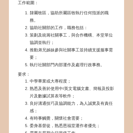
工作範圍：
隸屬牧區，協助所屬區牧執行任何指派的職
務。
協助社關部的工作，職務包括：
策劃及統籌社關事工，與合作機構、本堂單位
協調並執行；
推動弟兄姊妹參與社關事工並持續支援服事需
要；
執行社關部門內部運作及處理行政事務。
要求：
中學畢業或大專程度；
熟悉及善於使用中/英文電腦文書、簡報及投影
片及數據試算表等軟件；
良好溝通技巧及協調能力，為人誠實及有責任
感；
有時事觸覺，關懷社會需要；
委身基督徒，熟悉恩福堂運作者優先；