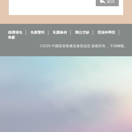
返回
婚禮場地
免責聲明
私隱條例
職位空缺
恩福神學院
奉獻
©2026 中國基督教播道會恩福堂 版權所有， 不得轉載。