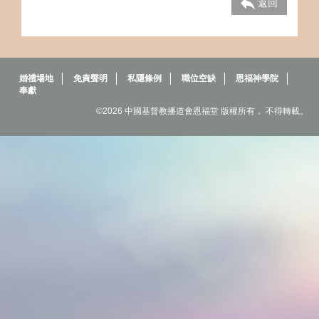
返回
婚禮場地
免責聲明
私隱條例
職位空缺
恩福神學院
奉獻
©2026 中國基督教播道會恩福堂 版權所有， 不得轉載。