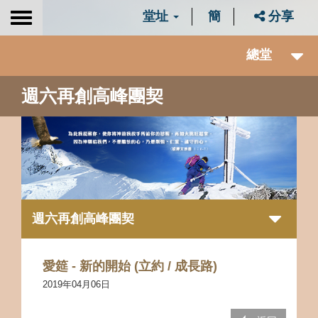
堂址
簡
分享
Toggle
navigation
總堂
週六再創高峰團契
週六再創高峰團契
愛筵 - 新的開始 (立約 / 成長路)
2019年04月06日