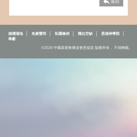
返回
婚禮場地
免責聲明
私隱條例
職位空缺
恩福神學院
奉獻
©2026 中國基督教播道會恩福堂 版權所有， 不得轉載。