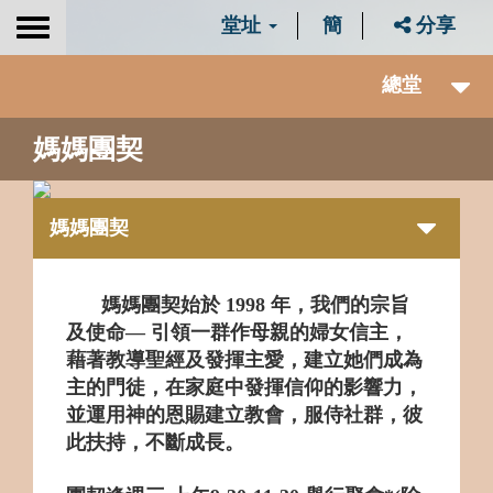
堂址
簡
分享
Toggle
navigation
總堂
媽媽團契
媽媽團契
媽媽團契始於
1998
年
，我們的宗旨
及使命
―
引領一群作母親的婦女信主，
藉著教導聖經及發揮主愛，建立她們成為
主的門徒，在家庭中發揮信仰的影響力，
並運用神的恩賜建立教會，服侍社群，彼
此扶持，不斷成長。