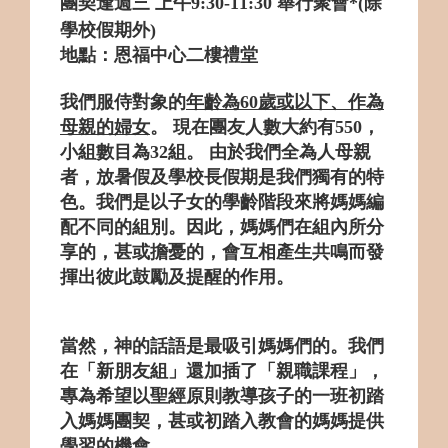
團契逢週三 上午9:30-11:30 舉行聚會
*(
除
學校假期外)
地點：恩福中心二樓禮堂
我們服侍對象的
年齡為60歲或以下、作為
母親的婦女
。
現在
團友人數大
約有550，
小組數目為32組。 由於我們全為人母親
者，放暑假及學校長假期是我們獨有的特
色。我們是以子女的學齡階段來將媽媽編
配不同的組別。因此，媽媽們在組內所分
享的，甚或擔憂的，會互相產生共鳴而發
揮出彼此鼓勵及提醒的作用。
當然，神的話語是最吸引媽媽們的。我們
在「新朋友組」還加插了「親職課
程」，
專為希望以聖經原則教導孩子的一班初踏
入媽媽團契，甚或初踏入教會的媽媽提供
學習的機會。