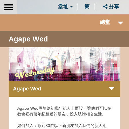
堂址
簡
分享
Toggle
navigation
總堂
Agape Wed
Agape Wed
Agape Wed團契為初職年紀人士而設，讓他們可以在
教會裡有著年紀相近的朋友，投入肢體相交生活。
如何加入：歡迎30歲以下新朋友加入我們的新人組