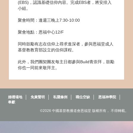
(EBS)，認識基礎信仰內容。完成EBS者，將安排入
小組。
聚會時間：逢週三晚上7:30-10:00
聚會地點：恩福中心12/F
同時鼓勵有志在信仰上尋求進深者，參與恩福堂成人
基督教教育部設立的信仰課程。
此外，我們團契團友每主日都參與Build青崇拜，鼓勵
你也一同前來敬拜主。
婚禮場地
免責聲明
私隱條例
職位空缺
恩福神學院
奉獻
©2026 中國基督教播道會恩福堂 版權所有， 不得轉載。