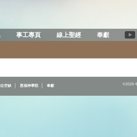
訊
事工專頁
線上聖經
奉獻
©202
職位空缺
恩福神學院
奉獻