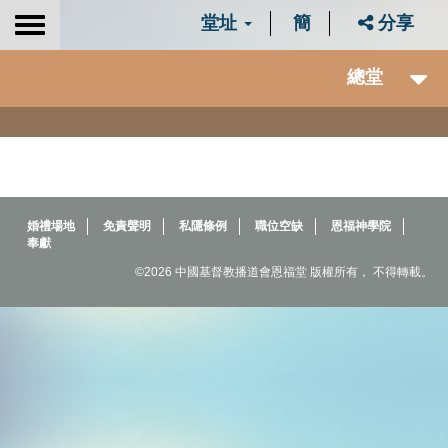
堂址
簡
分享
Toggle
navigation
總堂
婚禮場地
免責聲明
私隱條例
職位空缺
恩福神學院
奉獻
©2026 中國基督教播道會恩福堂 版權所有， 不得轉載。