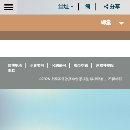
堂址
簡
分享
Toggle
navigation
總堂
婚禮場地
免責聲明
私隱條例
職位空缺
恩福神學院
奉獻
©2026 中國基督教播道會恩福堂 版權所有， 不得轉載。