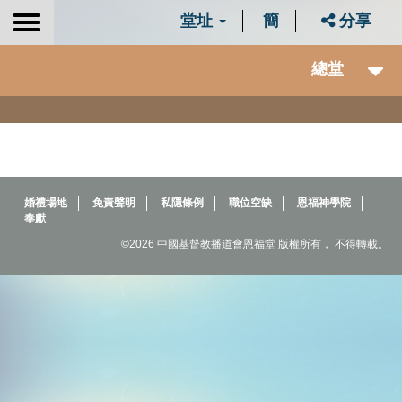
堂址
簡
分享
Toggle
navigation
總堂
婚禮場地
免責聲明
私隱條例
職位空缺
恩福神學院
奉獻
©2026 中國基督教播道會恩福堂 版權所有， 不得轉載。