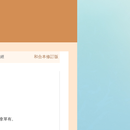
和合本修訂版
經
拿單有。