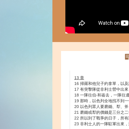
13 章
16 掃羅和他兒子約拿單，以
17 有突擊隊從非利士營中出
18 一隊往伯‧和崙去，一隊
19 那時，以色列全地找不到
20 以色列眾人要磨鋤、犁、
21 磨鋤或犁的價錢是三分之
22 所以到了戰爭的日子，所
23 非利士人的一隊駐軍出來