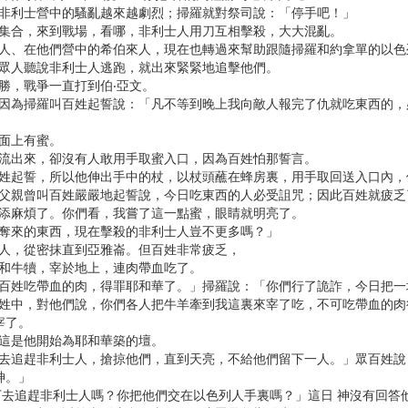
，非利士營中的騷亂越來越劇烈；掃羅就對祭司說：「停手吧！」
都集合，來到戰場，看哪，非利士人用刀互相擊殺，大大混亂。
士人、在他們營中的希伯來人，現在也轉過來幫助跟隨掃羅和約拿單的以色
列眾人聽說非利士人逃跑，就出來緊緊地追擊他們。
得勝，戰爭一直打到伯‧亞文。
憊，因為掃羅叫百姓起誓說：「凡不等到晚上我向敵人報完了仇就吃東西的
地面上有蜜。
蜜流出來，卻沒有人敢用手取蜜入口，因為百姓怕那誓言。
叫百姓起誓，所以他伸出手中的杖，以杖頭蘸在蜂房裏，用手取回送入口內
你父親曾叫百姓嚴嚴地起誓說，今日吃東西的人必受詛咒；因此百姓就疲乏
地添麻煩了。你們看，我嘗了這一點蜜，眼睛就明亮了。
敵奪來的東西，現在擊殺的非利士人豈不更多嗎？」
士人，從密抹直到亞雅崙。但百姓非常疲乏，
羊和牛犢，宰於地上，連肉帶血吃了。
哪，百姓吃帶血的肉，得罪耶和華了。」掃羅說：「你們行了詭詐，今日把
到百姓中，對他們說，你們各人把牛羊牽到我這裏來宰了吃，不可吃帶血的
宰了。
，這是他開始為耶和華築的壇。
裏下去追趕非利士人，搶掠他們，直到天亮，不給他們留下一人。」眾百姓
神。」
以下去追趕非利士人嗎？你把他們交在以色列人手裏嗎？」這日 神沒有回答