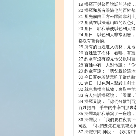
19 掃羅正與祭司說話的時候
20 掃羅和所有跟隨他的百姓
21 那先前由四方來跟隨非利
22 那藏在以法蓮山區的以色
23 那日，耶和華使以色列人
24 那日，以色列人非常困
都沒有嘗食物。
25 所有的百姓進入樹林，見
26 百姓進了樹林，看哪，有
27 約拿單沒有聽見他父親
28 百姓中有一人對他說：「
29 約拿單說：「我父親給這
30 今日百姓若隨意吃了從仇
31 這日，以色列人擊殺非利
32 就急着撲向掠物，奪取牛
33 有人告訴掃羅說：「看
34 掃羅又說：「你們分散
百姓把自己手中的牛牽到那裏
35 掃羅為耶和華築了一座壇
36 掃羅說：「我們要在夜
司說：「我們要先在這裏親近
37 掃羅求問 神說：「我可