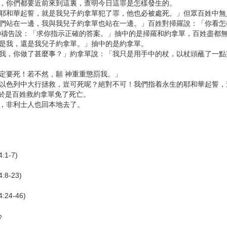
袖，你們都要近前來到這裏，查明今日這罪是怎樣發生的。
生的耶和華起誓，就是我兒子約拿單犯了罪，他也必被處死。」但眾百姓中
「你們站在一邊，我與我兒子約拿單也站在一邊。」百姓對掃羅說：「你看
 神禱告說：「求你指示正確的答案。」抽中的是掃羅和約拿單，百姓盡都
看是我，還是我兒子約拿單。」抽中的是約拿單。
告訴我，你做了甚麼事？」約拿單說：「我只是用手中的杖，以杖頭蘸了一
一定要死！若不然，願 神重重懲罰我。」
單在以色列中大行拯救，豈可死呢？絕對不可！我們指着永生的耶和華起誓
」於是百姓救約拿單免了死亡。
人，非利士人也回本地去了。
？
1-7)
8-23)
24-46)
心