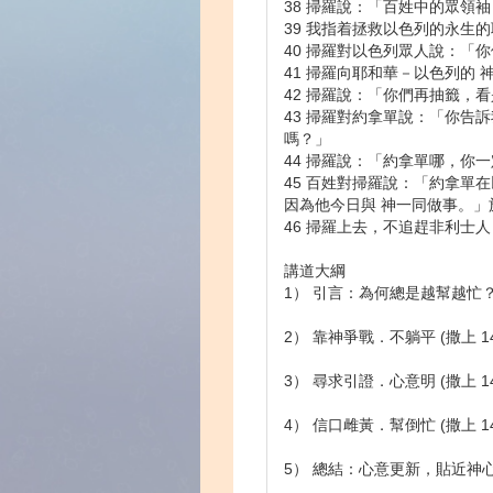
38 掃羅說：「百姓中的眾領
39 我指着拯救以色列的永
40 掃羅對以色列眾人說：
41 掃羅向耶和華－以色列的
42 掃羅說：「你們再抽籤，
43 掃羅對約拿單說：「你
嗎？」
44 掃羅說：「約拿單哪，你
45 百姓對掃羅說：「約拿
因為他今日與 神一同做事。
46 掃羅上去，不追趕非利士
講道大綱
1） 引言：為何總是越幫越忙
2） 靠神爭戰．不躺平 (撒上 14:
3） 尋求引證．心意明 (撒上 14:
4） 信口雌黃．幫倒忙 (撒上 14:
5） 總結：心意更新，貼近神