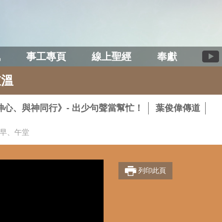
訊
事工專頁
線上聖經
奉獻
重溫
心、與神同行》- 出少句聲當幫忙！
葉俊偉傳道
-早、午堂
列印此頁