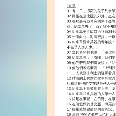
14 章
01 有一日，掃羅的兒子約
02 掃羅在基比亞的郊外，坐
03 在那裏有亞希突的兒子
司。約拿單去了，百姓卻不知
04 約拿單要從隘口過到非利
05 一座向北，對着密抹，一
06 約拿單對拿兵器的青年
不在乎人多人少。」
07 拿兵器的對他說：「隨你
08 約拿單說：「看哪，我們
09 他們若對我們這麼說：『
10 但他們若這麼說：『上
11 二人就讓非利士的駐軍看
12 站崗的士兵對約拿單和
耶和華把他們交在以色列人手
13 約拿單手腳並用爬上去，
14 約拿單和拿兵器的人第一
15 於是在軍營、在田野、在
16 在便雅憫的基比亞，掃羅
17 掃羅就對跟隨他的百姓
18 那時 神的約櫃在以色列