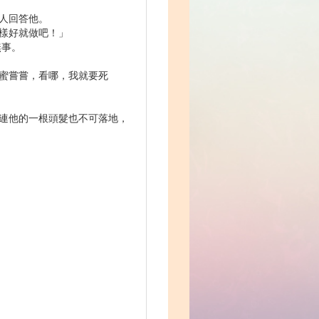
無人回答他。
怎樣好就做吧！」
無事。
點蜜嘗嘗，看哪，我就要死
，連他的一根頭髮也不可落地，