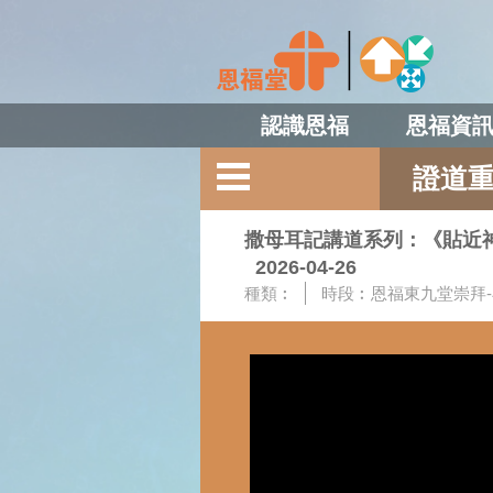
認識恩福
恩福資
證道
撒母耳記講道系列：《貼近神
2026-04-26
種類︰
時段︰
恩福東九堂崇拜