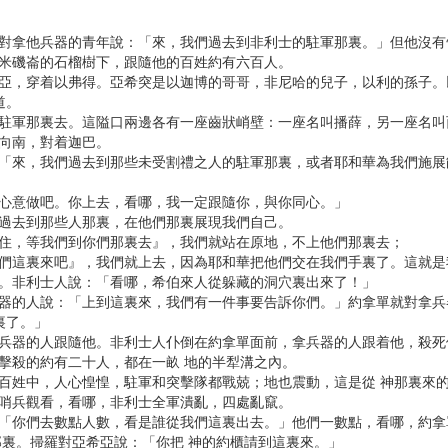
拿單對拿他兵器的青年說：「來，我們過去到非利士的駐軍那裏。」但他沒
在米磯崙的石榴樹下，跟隨他的百姓約有六百人。
亞希亞，穿着以弗得。亞希突是以迦博的哥哥，非尼哈的兒子，以利的孫子
道。
士駐軍那裏去。這隘口兩邊各有一座齒狀峭壁：一座名叫播薛，另一座名叫
座向南，對着迦巴。
說：「來，我們過去到那些未受割禮之人的駐軍那裏，或者耶和華為我們施
的心意做吧。你上去，看哪，我一定跟隨你，與你同心。」
要過去到那些人那裏，在他們那裏展現我們自己。
站住，等我們到你們那裏去』，我們就站在原地，不上他們那裏去；
到我們這裏來吧』，我們就上去，因為耶和華把他們交在我們手裏了。這就
見。非利士人說：「看哪，希伯來人從躲藏的洞穴裏出來了！」
拿兵器的人說：「上到這裏來，我們有一件事要告訴你們。」約拿單就對拿
裏了。」
拿兵器的人跟隨他。非利士人仆倒在約拿單面前，拿兵器的人跟着他，殺死
次擊殺的約有二十人，都在一畝 地的半犁溝之內。
眾百姓中，人心惶惶，駐軍和突擊隊都戰兢；地也震動，這是從 神那裏來
的哨兵觀看，看哪，非利士全軍潰亂，四處亂竄。
說：「你們去數點人數，看是誰從我們這裏出去。」他們一數點，看哪，約
人那裏。掃羅對亞希亞說：「你把 神的約櫃請到這裏來。」