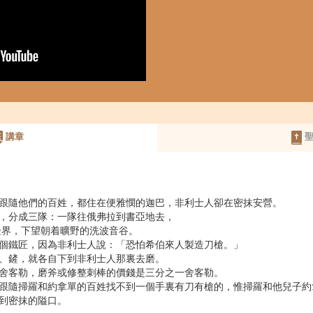
講章
聖
及跟隨他們的百姓，都住在便雅憫的迦巴，非利士人卻在密抹安營。
來，分成三隊：一隊往俄弗拉到書亞地去，
往邊界，下望朝着曠野的洗波音谷。
一個鐵匠，因為非利士人說：「恐怕希伯來人製造刀槍。」
斧、鏟，就各自下到非利士人那裏去磨。
二舍客勒，磨斧或修整刺棒的價錢是三分之一舍客勒。
有跟隨掃羅和約拿單的百姓找不到一個手裏有刀有槍的，惟掃羅和他兒子約
，到密抹的隘口。