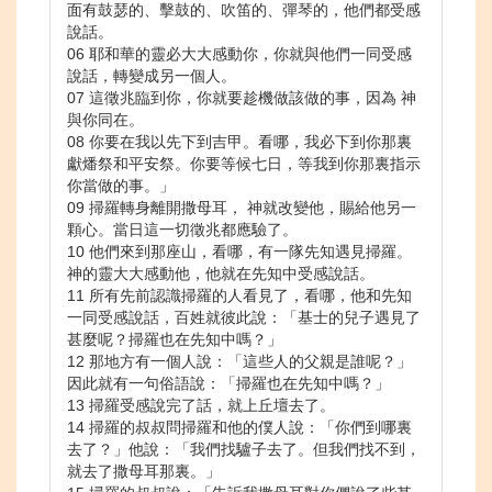
面有鼓瑟的、擊鼓的、吹笛的、彈琴的，他們都受感
說話。
06 耶和華的靈必大大感動你，你就與他們一同受感
說話，轉變成另一個人。
07 這徵兆臨到你，你就要趁機做該做的事，因為 神
與你同在。
08 你要在我以先下到吉甲。看哪，我必下到你那裏
獻燔祭和平安祭。你要等候七日，等我到你那裏指示
你當做的事。」
09 掃羅轉身離開撒母耳， 神就改變他，賜給他另一
顆心。當日這一切徵兆都應驗了。
10 他們來到那座山，看哪，有一隊先知遇見掃羅。
神的靈大大感動他，他就在先知中受感說話。
11 所有先前認識掃羅的人看見了，看哪，他和先知
一同受感說話，百姓就彼此說：「基士的兒子遇見了
甚麼呢？掃羅也在先知中嗎？」
12 那地方有一個人說：「這些人的父親是誰呢？」
因此就有一句俗語說：「掃羅也在先知中嗎？」
13 掃羅受感說完了話，就上丘壇去了。
14 掃羅的叔叔問掃羅和他的僕人說：「你們到哪裏
去了？」他說：「我們找驢子去了。但我們找不到，
就去了撒母耳那裏。」