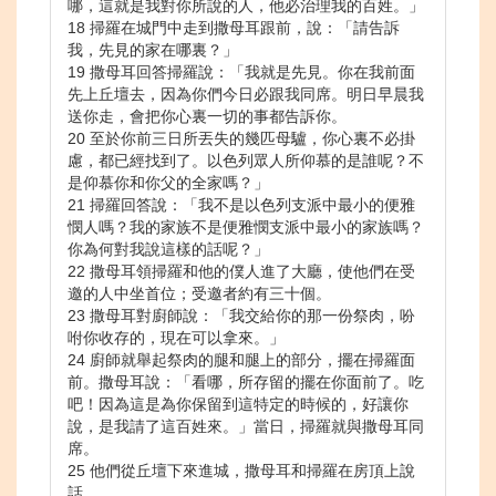
哪，這就是我對你所說的人，他必治理我的百姓。」
18 掃羅在城門中走到撒母耳跟前，說：「請告訴
我，先見的家在哪裏？」
19 撒母耳回答掃羅說：「我就是先見。你在我前面
先上丘壇去，因為你們今日必跟我同席。明日早晨我
送你走，會把你心裏一切的事都告訴你。
20 至於你前三日所丟失的幾匹母驢，你心裏不必掛
慮，都已經找到了。以色列眾人所仰慕的是誰呢？不
是仰慕你和你父的全家嗎？」
21 掃羅回答說：「我不是以色列支派中最小的便雅
憫人嗎？我的家族不是便雅憫支派中最小的家族嗎？
你為何對我說這樣的話呢？」
22 撒母耳領掃羅和他的僕人進了大廳，使他們在受
邀的人中坐首位；受邀者約有三十個。
23 撒母耳對廚師說：「我交給你的那一份祭肉，吩
咐你收存的，現在可以拿來。」
24 廚師就舉起祭肉的腿和腿上的部分，擺在掃羅面
前。撒母耳說：「看哪，所存留的擺在你面前了。吃
吧！因為這是為你保留到這特定的時候的，好讓你
說，是我請了這百姓來。」當日，掃羅就與撒母耳同
席。
25 他們從丘壇下來進城，撒母耳和掃羅在房頂上說
話。