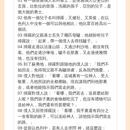
01 有一個便雅憫人名叫基士，是便雅憫人亞斐亞的
玄孫，比歌拉的曾孫，洗羅的孫子，亞別的兒子，是
個大能的勇士。
02 他有一個兒子名叫掃羅，又健壯、又英俊，在以
色列人中沒有一個可以與他相比；他比眾百姓高出一
個頭。
03 掃羅的父親基士丟失了幾匹母驢，他就吩咐兒子
掃羅說：「起來，帶一個僕人去尋找驢子。」
04 掃羅走過以法蓮山區，又過沙利沙地，都沒有找
着。他們走過沙琳地，驢不在那裏，又走過便雅憫
地，也沒有找到。
05 到了蘇弗地，掃羅對跟隨他的僕人說：「我們不
如回去，免得我父親不為驢掛慮，反為我們擔憂。」
06 僕人對他說：「看哪，這城裏有一位神人，受人
敬重，凡他所說的全都應驗。現在讓我們到他那裏
去，或者他能指示我們當走的路。」
07 掃羅對僕人說：「看哪，我們若去，送甚麼給那
人呢？我們袋子裏的食物都吃完了，也沒有禮物可以
送給神人，我們還有些甚麼呢？」
08 僕人又回答掃羅說：「看哪，我手裏還有四分之
一舍客勒的銀子，可以送給神人，請他指示我們當走
的路。」
09 從前以色列中，若有人去求問 神，就這麼說：