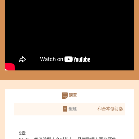
講章
和合本修訂版
聖經
9章