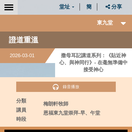
堂址
簡
分享
Toggle
navigation
東九堂
證道重溫
2026-03-01
撒母耳記講道系列：《貼近神
心、與神同行》- 在毫無準備中
接受神心
錄音播放
分類
梅朗軒牧師
講員
恩福東九堂崇拜-早、午堂
時段