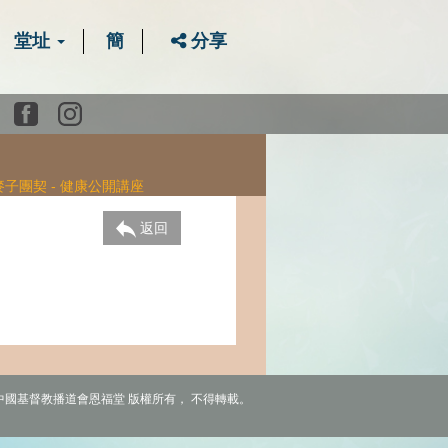
堂址
簡
分享
Youtube
Facebook
instagram
30 麥子團契 - 健康公開講座
返回
6 中國基督教播道會恩福堂 版權所有， 不得轉載。