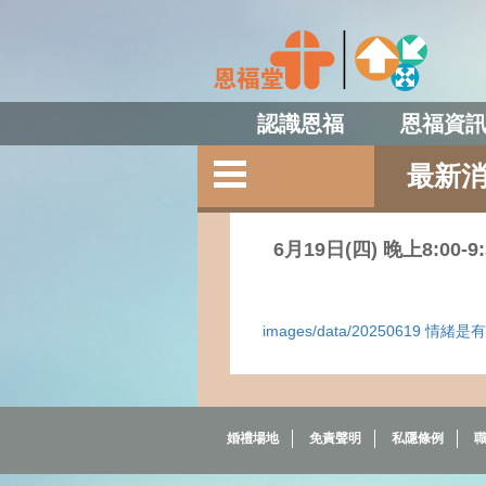
認識恩福
恩福資
最新
6月19日(四) 晚上8:00-
images/data/20250619 情緒
婚禮場地
免責聲明
私隱條例