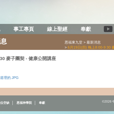
訊
事工專頁
線上聖經
奉獻
消息
恩福東九堂
最新消息
6月19日(四) 晚上8:00-9:
9:30 麥子團契 - 健康公開講座
是有道理的.JPG
©202
職位空缺
恩福神學院
奉獻