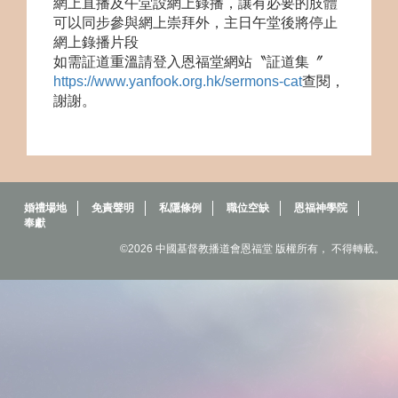
網上直播及午堂設網上錄播，讓有必要的肢體
可以同步參與網上崇拜外，主日午堂後將停止
網上錄播片段
如需証道重溫請登入恩福堂網站〝証道集〞
https://www.yanfook.org.hk/sermons-cat
查閱，
謝謝。
婚禮場地
免責聲明
私隱條例
職位空缺
恩福神學院
奉獻
©2026 中國基督教播道會恩福堂 版權所有， 不得轉載。