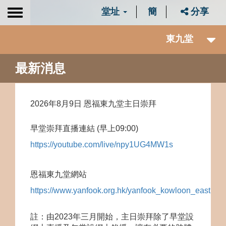
堂址
簡
分享
Toggle
navigation
東九堂
最新消息
2026年8月9日 恩福東九堂主日崇拜
早堂崇拜直
播連
結 (早上09:00)
https://youtube.com/live/npy1UG4MW1s
恩福東九堂網站
https://www.yanfook.org.hk/yanfook_kowloon_east
註：由2023年三月開始，主日崇拜除了早堂設