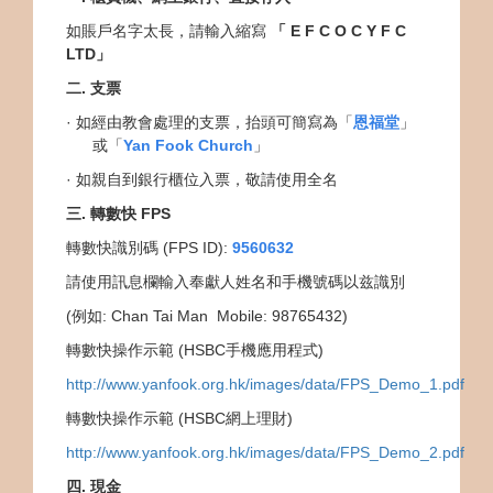
如賬戶名字太長，請輸入縮寫
「
E F C O C Y F C
LTD
」
二
.
支票
· 如經由教會處理的支票，抬頭可簡寫為「
恩福堂
」
或「
Yan Fook Church
」
· 如親自到銀行櫃位入票，敬請使用全名
三
.
轉數快
FPS
轉數快識別碼
(FPS ID):
9560632
請使用訊息欄輸入奉獻人姓名和手機號碼以兹識別
(例如
: Chan Tai Man Mobile: 98765432)
轉數快操作示範 (HSBC手機應用程式)
http://www.yanfook.org.hk/images/data/FPS_Demo_1.pdf
轉數快操作示範
(HSBC
網上理財
)
http://www.yanfook.org.hk/images/data/FPS_Demo_2.pdf
四
.
現金