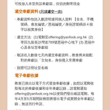
可投放入本堂所設奉獻箱，但切勿郵寄現金
遞交奉獻資料
(
只須遞交一次
)
· 奉獻資料包括入數證明連同個人資料 【全名、手機
號碼、會友編號／恩福編號／身份證號碼頭４個
字以核實身份】
· 遞交方法: (1)電郵至offering@yanfook.org.hk (2)
寄回九龍長沙灣道789號恩福中心地下
(3)
恩福中
心及各址堂奉獻箱
· 敬請在入數後七天內遞交奉獻資料，教會將未能配
對的奉獻以「主知名」身份撥入常費奉獻
· 肢體可註明址堂名稱
電子奉獻收據
教會已推出以電子方式發放奉獻收據，如想以電郵收
取每次的奉獻收據和全年奉獻記錄，請電郵通知
offering@yanfook.org.hk以便我們發出確認電郵。每
年4月至5月期間財務部將發出電子或實體全年奉獻記
錄，無須另行申請。