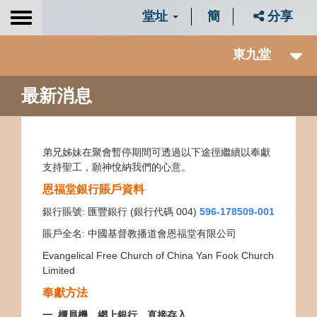
堂址
簡
分享
Toggle
navigation
東九堂
最新消息
弟兄姊妹在聚會暫停期間可透過以下途徑繼續以奉獻
支持聖工，願神悅納我們的心意。
恩福堂銀行賬戶資料
銀行賬號
:
匯豐銀行
(
銀行代碼
004)
596-178509-001
賬戶全名: 中國基督教播道會恩福堂有限公司
Evangelical Free Church of China Yan Fook Church
Limited
奉獻方法
一
.
櫃員機、
網上銀行、直接存入