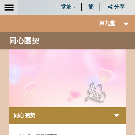
堂址
簡
分享
Toggle
navigation
東九堂
同心團契
同心團契