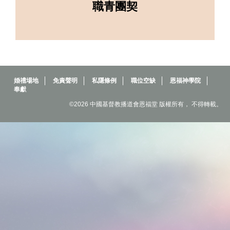
職青團契
婚禮場地
免責聲明
私隱條例
職位空缺
恩福神學院
奉獻
©2026 中國基督教播道會恩福堂 版權所有， 不得轉載。