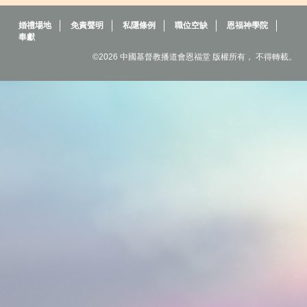
婚禮場地
免責聲明
私隱條例
職位空缺
恩福神學院
奉獻
©2026 中國基督教播道會恩福堂 版權所有， 不得轉載。