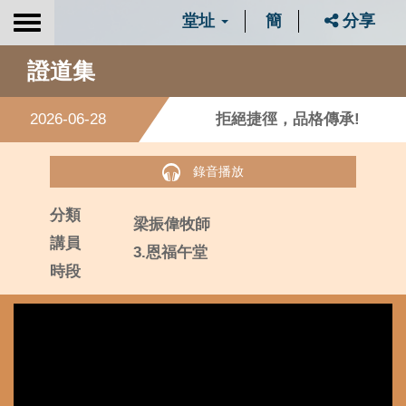
堂址
簡
分享
Toggle
navigation
證道集
2026-06-28
拒絕捷徑，品格傳承!
錄音播放
分類
梁振偉牧師
講員
3.恩福午堂
時段