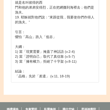
就是名叫彼得的西
門和他的弟弟安得烈，正在把網撒到海裡去；他們是
漁夫。
19. 耶穌就對他們說：“來跟從我，我要使你們作得人
的漁夫。”
引言：
懼怕「高山」跌入「低谷」
大綱：
1) 當「現實需要」掩蓋了神話語 (v.2-4)
2) 當「證明自己」取代了真信靠 (v.5-7)
3) 當「擁有權力」拒絕了十字架 (v.8-11)
結論：
「品格」先於「差遣」 (v.11, 18-19)
婚禮場地
免責聲明
私隱條例
職位空缺
恩福神學院