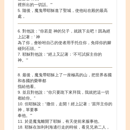
裡所出的一切話。’”
5. 隨後，魔鬼帶耶穌進了聖城，使他站在殿的最高
處，
6. 對他說：“你若是 神的兒子，就跳下去吧！因為經
上記著：‘ 神
為了你，會吩咐自己的使者用手托住你，免得你的腳
碰到石頭。’”
7. 耶穌對他說：“經上又記著：‘不可試探主你的
神。’”
8. 最後，魔鬼帶耶穌上了一座極高的山，把世界各國
和各國的榮華都
指給他看。
9. 並且對他說：“你只要跪下來拜我，我就把這一切
都給你。”
10. 但耶穌說：“撒但，走開！經上記著：‘當拜主你的
神，單要事
奉他。’”
11. 於是魔鬼離開了耶穌，有天使前來服事他。
18. 耶穌在加利利海邊行走的時候，看見兄弟二人，