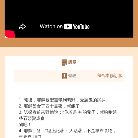
講章
和合本修訂版
聖經
1. 隨後，耶穌被聖靈帶到曠野，受魔鬼的試探。
2. 耶穌禁食了四十晝夜，就餓了，
3. 試探者前來對他說：“你若是 神的兒子，就吩咐這
些石頭變成食
物吧！”
4. 耶穌回答：“經上記著：‘人活著，不是單靠食物，
更要靠 神口