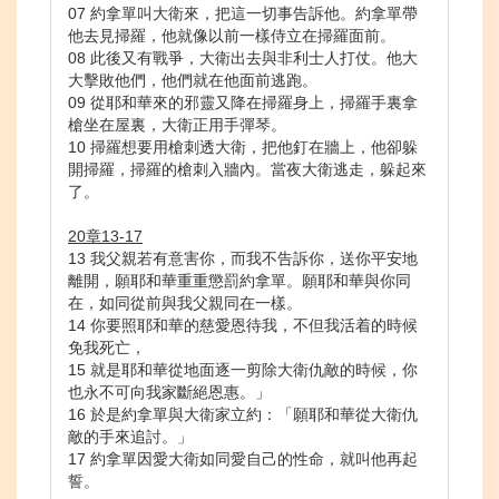
07 約拿單叫大衛來，把這一切事告訴他。約拿單帶
他去見掃羅，他就像以前一樣侍立在掃羅面前。
08 此後又有戰爭，大衛出去與非利士人打仗。他大
大擊敗他們，他們就在他面前逃跑。
09 從耶和華來的邪靈又降在掃羅身上，掃羅手裏拿
槍坐在屋裏，大衛正用手彈琴。
10 掃羅想要用槍刺透大衛，把他釘在牆上，他卻躲
開掃羅，掃羅的槍刺入牆內。當夜大衛逃走，躲起來
了。
20章13-17
13 我父親若有意害你，而我不告訴你，送你平安地
離開，願耶和華重重懲罰約拿單。願耶和華與你同
在，如同從前與我父親同在一樣。
14 你要照耶和華的慈愛恩待我，不但我活着的時候
免我死亡，
15 就是耶和華從地面逐一剪除大衛仇敵的時候，你
也永不可向我家斷絕恩惠。」
16 於是約拿單與大衛家立約：「願耶和華從大衛仇
敵的手來追討。」
17 約拿單因愛大衛如同愛自己的性命，就叫他再起
誓。