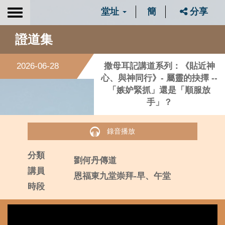
堂址
簡
分享
Toggle
navigation
證道集
2026-06-28
撒母耳記講道系列：《貼近神
心、與神同行》- 屬靈的抉擇 --
「嫉妒緊抓」還是「順服放
手」？
錄音播放
分類
劉何丹傳道
講員
恩福東九堂崇拜-早、午堂
時段