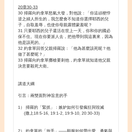
20章30-33
30 掃羅向約拿單怒氣大發，對他說：「你這頑梗悖
逆之婦人所生的，我怎麼會不知道你選擇耶西的兒
子，自取羞辱，也使你母親露體蒙羞呢？
31 只要耶西的兒子還活在世上一天，你和你的國必
保不住。現在你要派人去，把他帶到我這裏來，因為
他是該死的。」
32 約拿單回答父親掃羅說：「他為甚麼該死呢？他
做了甚麼呢？」
33 掃羅向約拿單擲槍要刺他，約拿單就知道他父親
決意要殺死大衛。
講道大綱
引言：兩雙面對神旨意的手
1） 掃羅的「緊抓」：嫉妒如何引發瘋狂與毀滅
(撒上18:5-16, 19:1-2, 19:9-10, 20:30-33)
2） 約拿單的「放手」——順服如何帶出愛、勇氣與