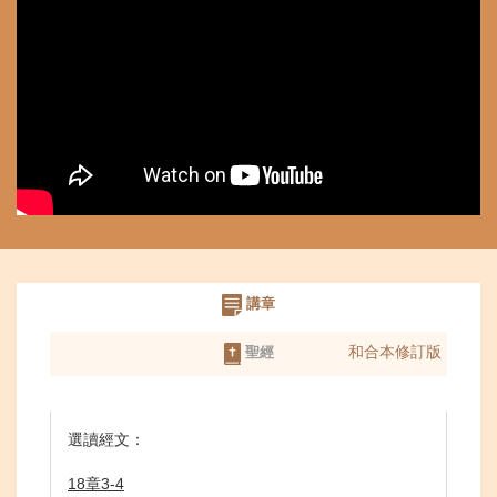
講章
和合本修訂版
聖經
選讀經文：
18章3-4