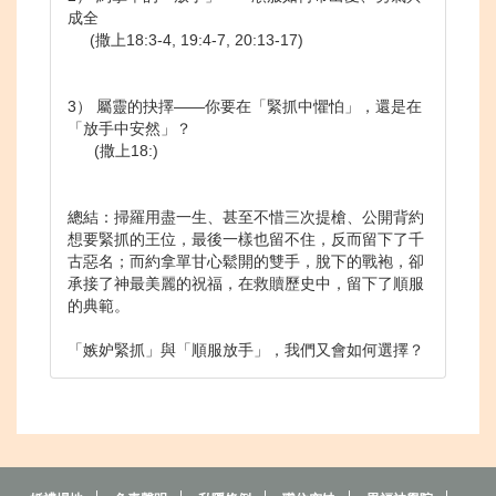
成全
(撒上18:3-4, 19:4-7, 20:13-17)
3） 屬靈的抉擇——你要在「緊抓中懼怕」，還是在
「放手中安然」？
(撒上18:)
總結：掃羅用盡一生、甚至不惜三次提槍、公開背約
想要緊抓的王位，最後一樣也留不住，反而留下了千
古惡名；而約拿單甘心鬆開的雙手，脫下的戰袍，卻
承接了神最美麗的祝福，在救贖歷史中，留下了順服
的典範。
「嫉妒緊抓」與「順服放手」，我們又會如何選擇？