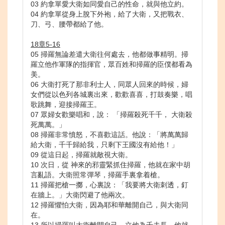
03 約拿單愛大衛如同愛自己的性命，就與他立約。
04 約拿單從身上脫下外袍，給了大衛，又把戰衣、
刀、弓、腰帶都給了他。
18章5-16
05 掃羅無論差遣大衛往何處去，他都做事精明。掃
羅立他作軍隊的指揮官，眾百姓和掃羅的臣僕都看為
美。
06 大衛打死了那非利士人，同眾人回來的時候，婦
女們從以色列各城裏出來，歡歡喜喜，打鼓奏樂，唱
歌跳舞，迎接掃羅王。
07 眾婦女歡樂唱和，說： 「掃羅殺死千千， 大衛殺
死萬萬。」
08 掃羅非常憤怒，不喜歡這話。他說：「將萬萬歸
給大衛，千千歸給我，只剩下王國沒有給他！」
09 從這日起，掃羅就敵視大衛。
10 次日，從 神來的邪靈緊抓住掃羅，他就在家中胡
言亂語。大衛照常彈琴，掃羅手裏拿着槍。
11 掃羅把槍一擲，心裏說：「我要將大衛刺透，釘
在牆上。」大衛閃避了他兩次。
12 掃羅懼怕大衛，因為耶和華離開自己，與大衛同
在。