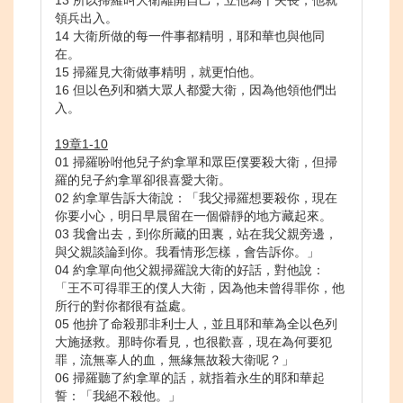
13 所以掃羅叫大衛離開自己，立他為千夫長，他就
領兵出入。
14 大衛所做的每一件事都精明，耶和華也與他同
在。
15 掃羅見大衛做事精明，就更怕他。
16 但以色列和猶大眾人都愛大衛，因為他領他們出
入。
19章1-10
01 掃羅吩咐他兒子約拿單和眾臣僕要殺大衛，但掃
羅的兒子約拿單卻很喜愛大衛。
02 約拿單告訴大衛說：「我父掃羅想要殺你，現在
你要小心，明日早晨留在一個僻靜的地方藏起來。
03 我會出去，到你所藏的田裏，站在我父親旁邊，
與父親談論到你。我看情形怎樣，會告訴你。」
04 約拿單向他父親掃羅說大衛的好話，對他說：
「王不可得罪王的僕人大衛，因為他未曾得罪你，他
所行的對你都很有益處。
05 他拚了命殺那非利士人，並且耶和華為全以色列
大施拯救。那時你看見，也很歡喜，現在為何要犯
罪，流無辜人的血，無緣無故殺大衛呢？」
06 掃羅聽了約拿單的話，就指着永生的耶和華起
誓：「我絕不殺他。」