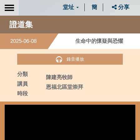
堂址
簡
分享
Toggle
navigation
證道集
2025-06-08
生命中的懷疑與恐懼
錄音播放
分類
陳建亮牧師
講員
恩福北區堂崇拜
時段