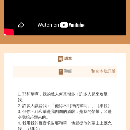
講章
和合本修訂版
聖經
1. 耶和華啊，我的敵人何其增多！許多人起來攻擊
我。
2. 許多人議論我：「他得不到神的幫助。」（細拉）
3. 但你－耶和華是我四圍的盾牌，是我的榮耀，又是
令我抬起頭來的。
4. 我用我的聲音求告耶和華，他就從他的聖山上應允
我。（細拉）