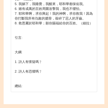
5. 我躺下，我睡覺，我醒來，耶和華都保佑我。
6. 雖有成萬的百姓周圍攻擊我，我也不懼怕。
7. 耶和華啊，求你興起！我的神啊，求你救我！因為
你打斷我所有仇敵的腮骨，敲碎了惡人的牙齒。
8. 救恩屬於耶和華；願你賜福給你的百姓。（細拉）
引言:
大綱:
1. 詩人有懷疑嗎﹖
2. 詩人有恐懼嗎﹖
總結: