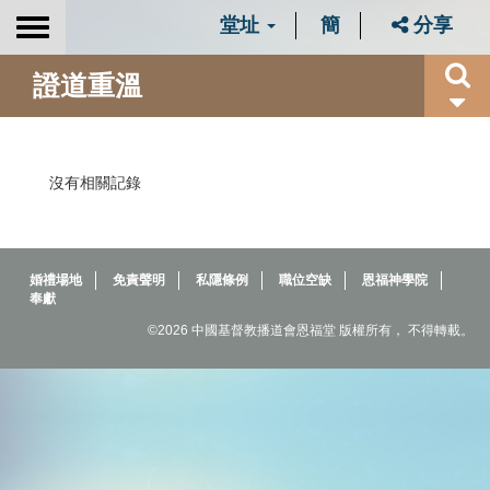
堂址
簡
分享
Toggle
navigation
證道重溫
沒有相關記錄
婚禮場地
免責聲明
私隱條例
職位空缺
恩福神學院
奉獻
©2026 中國基督教播道會恩福堂 版權所有， 不得轉載。