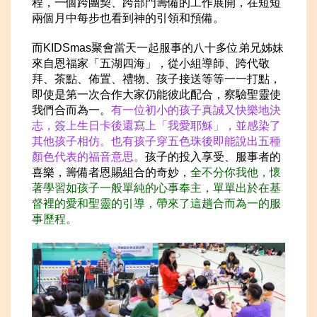
程，一個跨團契、跨部門籌備的工作展開，在短短
兩個月中每步也看到神的引領和預備。
而KIDSmas聚會當天一起服事的八十多位弟兄姊妹
來自恩福家「五湖四海」，從小組導師、跨代敬
拜、茶點、佈置、禮物、孩子接送等等一一打點，
即使是第一次合作大家仍能彼此配合，察驗聖靈使
我們合而為一。
有一位初小的孩子真誠又快樂地決
志，簽上生日卡後還寫上「我愛耶穌」，並感染了
其他孩子相仿。也有孩子穿五色珠後即能說出五種
顏
色代表的福音意思。
孩子的投入享受、服事者的
喜樂，籌備者恩賜組合的奇妙，
全不分你我他，懷
著學習如孩子一般單純的心事奉主，單單出於在基
督裡的愛和聖靈的引導，帶來了這趟合而為一的服
事歷程。