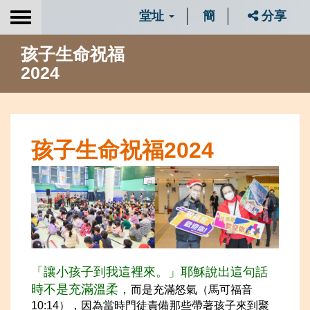
堂址
簡
分享
Toggle
navigation
孩子生命祝福
2024
孩子生命祝福2024
「讓小孩子到我這裡來。」耶穌說出這句話
時不是充滿溫柔，
而是充滿怒氣（馬可福音
10:14），因為當時門徒責備那些帶著孩子來到聚