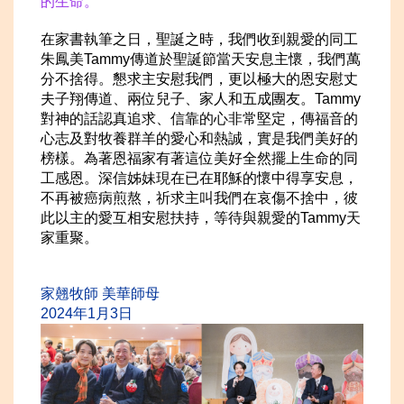
的生命。
在家書執筆之日，聖誕之時，我們收到親愛的同工
朱鳳美Tammy傳道於聖誕節當天安息主懷，我們萬
分不捨得。懇求主安慰我們，更以極大的恩安慰丈
夫子翔傳道、兩位兒子、家人和五成團友。Tammy
對神的話認真追求、信靠的心非常堅定，傳福音的
心志及對牧養群羊的愛心和熱誠，實是我們美好的
榜樣。為著恩福家有著這位美好全然擺上生命的同
工感恩。深信姊妹現在已在耶穌的懷中得享安息，
不再被癌病煎熬，祈求主叫我們在哀傷不捨中，彼
此以主的愛互相安慰扶持，等待與親愛的Tammy天
家重聚。
家翹牧師 美華
師
母
2024年1
月3日