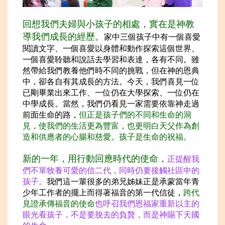
回想我們夫婦與小孩子的相處，實在是神教
導我們成長的經歷。
家中三個孩子中有一個喜愛
閱讀文字、一個喜愛以身體和動作探索這個世界、
一個喜愛聆聽和說話去學習和表達，各有不同。雖
然帶給我們教養他們時不同的挑戰，但在神的恩典
中，卻各自有其成長的方法。今天，我們喜見一位
已剛畢業出來工作、一位仍在大學探索、一位仍在
中學成長。當然，我們仍看見一家需要依靠神走過
前面生命的路，
但正是孩子們的不同和生命的洞
見，使我們的生活更為豐
富，也更明白天父作為創
造和供應者的心腸和慈愛。孩子是生命的祝福。
新的一年，用行動回應時代的使命，
正提醒我
們不單牧養可愛的信二代，同時仍要接觸社區中的
孩子。
我們這一輩很多的弟兄姊妹正是承蒙當年青
少年工作者的擺上而得著福音的第一代信徒，
跨代
見證承傳福音的使命
也呼召我們恩福家重新以主的
眼光看孩子，不是要脫去的負贅，而是神賜下天國