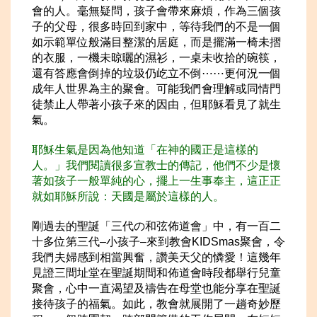
會的人。毫無疑問，孩子會帶來麻煩，作為三個孩
子的父母，很多時回到家中，等待我們的不是一個
如示範單位般滿目整潔的居庭，而是擺滿一椅未摺
的衣服，一機未晾曬的濕衫，一桌未收拾的碗筷，
還有答應會倒掉的垃圾仍屹立不倒⋯⋯更何況一個
成年人世界為主的聚會。可能我們會理解或同情門
徒禁止人帶著小孩子來的因由，但耶穌看見了就生
氣。
耶穌生氣是因為他知道「在神的國正是這樣的
人。」我們閱讀很多宣教士的傳記，他們不少是懷
著如孩子一般單純的心，擺上一生事奉主，這
正正
就如耶穌所說：天國是屬於這樣的人。
剛過去的聖誕「三代の和弦佈道會」中，有一百二
十多位第三代–小孩子–來到教會KIDSmas聚會，令
我們夫婦感到相當興奮，讚美天父的憐愛！這幾年
見證三間址堂在聖誕期間和佈道會時段都舉行兒童
聚會，心中一直渴望及禱告在母堂也能分享在聖誕
接待孩子的福氣。如此，教會就展開了一趟奇妙歷