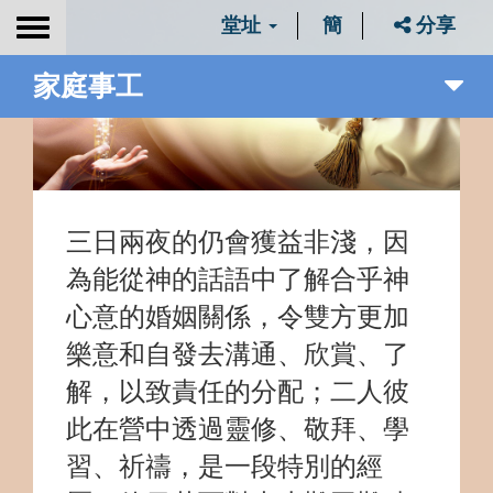
堂址
簡
分享
Toggle
navigation
家庭事工
三日兩夜的仍會獲益非淺，因
為能從神的話語中了解合乎神
心意的婚姻關係，令雙方更加
樂意和自發去溝通、欣賞、了
解，以致責任的分配；二人彼
此在營中透過靈修、敬拜、學
習、祈禱，是一段特別的經