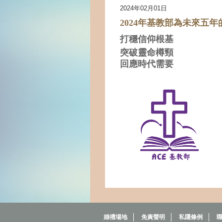
2024年02月01日
2024
年基教部
為未來五年
打穩信仰根基
突破靈命樽頸
回應時代需要
婚禮場地
免責聲明
私隱條例