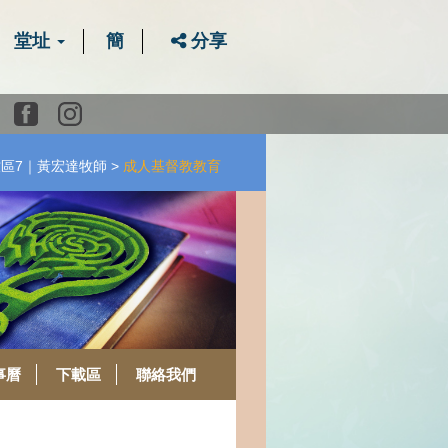
堂址
簡
分享
Youtube
Facebook
instagram
牧區7｜黃宏達牧師
成人基督教教育
事曆
下載區
聯絡我們