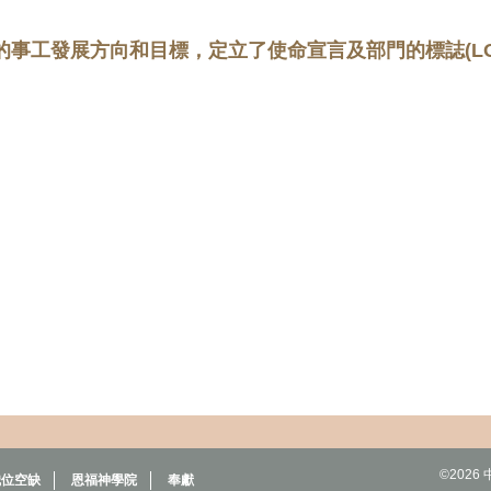
的事工發展方向和目標，
定立了
使命宣言及部門的標誌
(L
©202
職位空缺
恩福神學院
奉獻