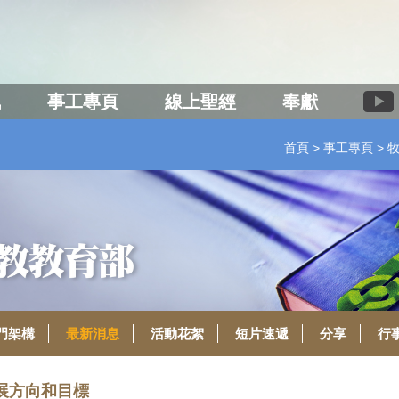
訊
事工專頁
線上聖經
奉獻
首頁
事工專頁
門架構
最新消息
活動花絮
短片速遞
分享
行
展方向和目標