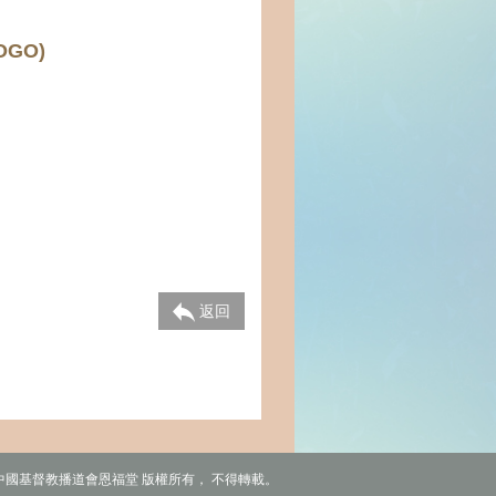
OGO)
返回
6 中國基督教播道會恩福堂 版權所有， 不得轉載。