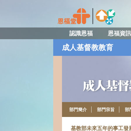
認識恩福
恩福資
成人基督教教育
部門簡介
部門宗旨
部
基教部未來五年的事工發