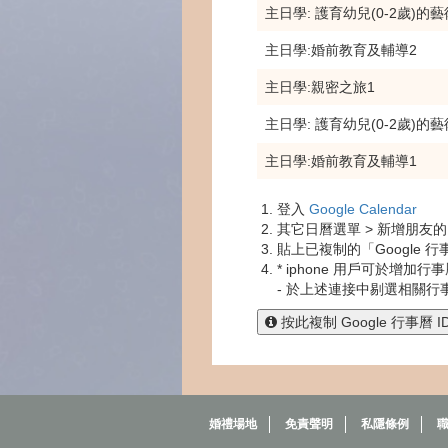
主日學: 護育幼兒(0-2歲)的藝
主日學:婚前教育及輔導2
主日學:親密之旅1
主日學: 護育幼兒(0-2歲)的藝
主日學:婚前教育及輔導1
登入
Google Calendar
其它日曆選單 > 新增朋友
貼上已複制的「Google 行
* iphone 用戶可於增加行
- 於上述連接中剔選相關行
按此複制 Google 行事曆 I
婚禮場地
免責聲明
私隱條例