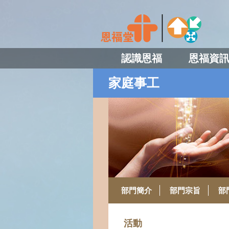
認識恩福
恩福資
家庭事工
部門簡介
部門宗旨
部
活動