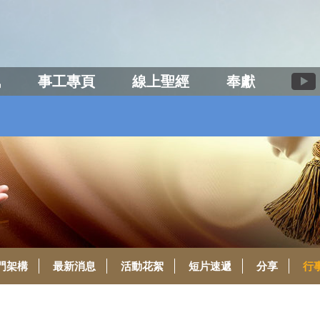
訊
事工專頁
線上聖經
奉獻
門架構
最新消息
活動花絮
短片速遞
分享
行