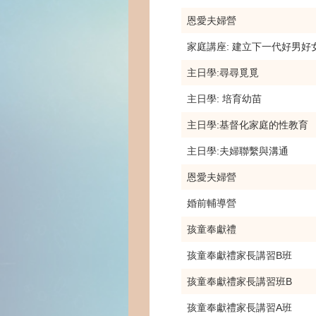
恩愛夫婦營
家庭講座: 建立下一代好男好
主日學:尋尋覓覓
主日學: 培育幼苗
主日學:基督化家庭的性教育
主日學:夫婦聯繫與溝通
恩愛夫婦營
婚前輔導營
孩童奉獻禮
孩童奉獻禮家長講習B班
孩童奉獻禮家長講習班B
孩童奉獻禮家長講習A班