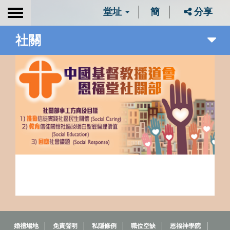
堂址
簡
分享
Toggle
navigation
社關
婚禮場地
免責聲明
私隱條例
職位空缺
恩福神學院