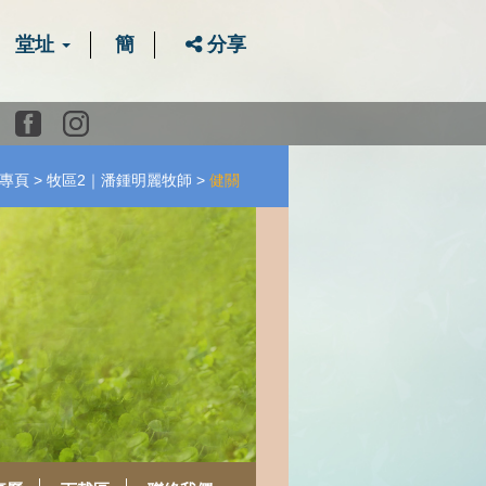
堂址
簡
分享
Youtube
Facebook
instagram
專頁
牧區2｜潘鍾明麗牧師
健關