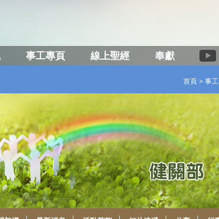
訊
事工專頁
線上聖經
奉獻
首頁
事工