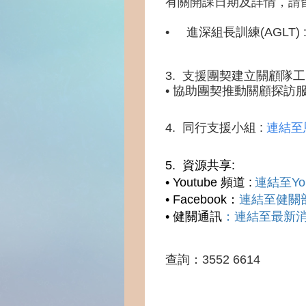
有關開課日期及詳情，請
• 進深組長訓練(AGLT) 
3. 支援團契建立關顧隊工 
•
協助團契推動關顧探訪
4. 同行支援小組 :
連結至
5. 資源共享:
•
Youtube 頻道 :
連結至Yo
•
Facebook：
連結至健關部 
•
健關通訊
：
連結至最新
查詢：
3552 6614