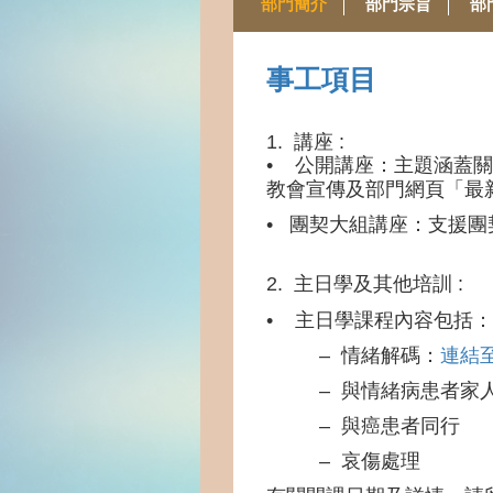
部門簡介
部門宗旨
部
事工項目
1. 講座 :
• 公開講座：主題涵蓋
教會宣傳及部門網頁「最
• 團契大組講座：支援
2. 主日學及其他培訓 :
• 主日學課程內容包括：
– 情緒解碼：
連結
– 與情緒病患者家
– 與癌患者同行
– 哀傷處理