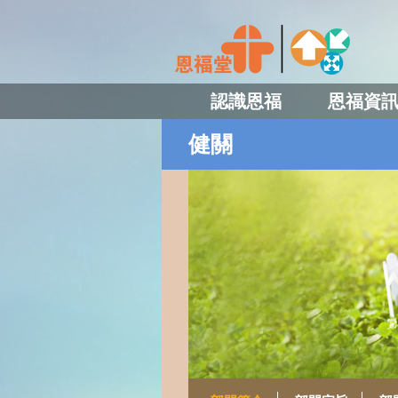
認識恩福
恩福資
健關