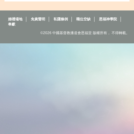
婚禮場地
免責聲明
私隱條例
職位空缺
恩福神學院
奉獻
©2026 中國基督教播道會恩福堂 版權所有， 不得轉載。