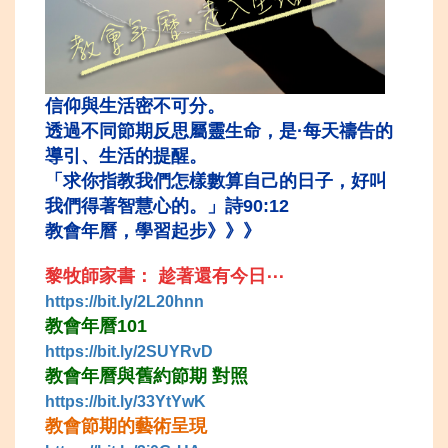
信仰與生活密
不可分。
透過不同節期反思屬靈生命，是·每天禱告的
導引、
生活的提醒。
「求你指教我們怎樣數算自己的日子，好叫
我們得著智慧心的
。」詩90:12
教會年曆，學習起步
》》》
黎牧師家書： 趁著還有今日⋯
https://bit.ly/2
L20hn
n
教會年曆1
01
https://bit.ly/2SUYRvD
教會年曆與舊約節期
對照
https://bit.ly/33Yt
YwK
教會節期的藝
術呈現