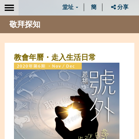
堂址
簡
分享
Toggle
navigation
敬拜探知
教會年曆・走入生活日常