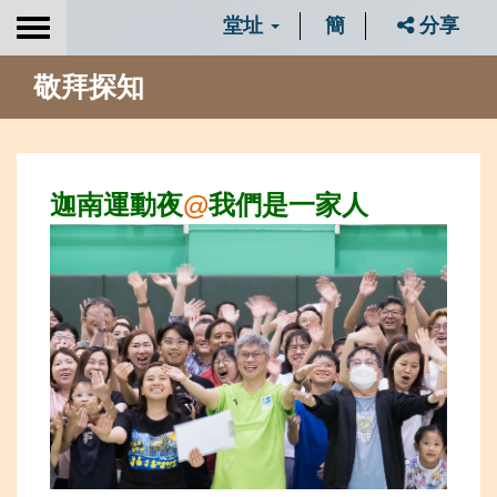
堂址
簡
分享
Toggle
navigation
敬拜探知
迦南運動夜
@
我們是一家人