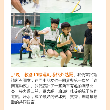
那晚，教會19樓運動場格外熱鬧
。我們嘗試邀
請所有團友，連同小朋友們一同參與第一次的「迦
南運動夜」。我們設計了一些簡單有趣的團隊比
賽：接力過三關、跳大繩、瑜珈排球等的親子協作
遊戲。汗水，成了最好的破冰劑；笑聲，則是最動
聽的共同語言。