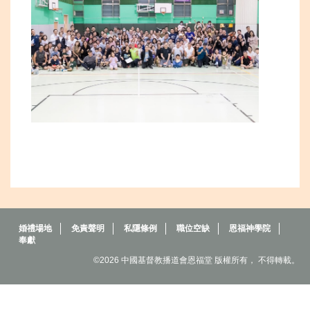
婚禮場地
免責聲明
私隱條例
職位空缺
恩福神學院
奉獻
©2026 中國基督教播道會恩福堂 版權所有， 不得轉載。