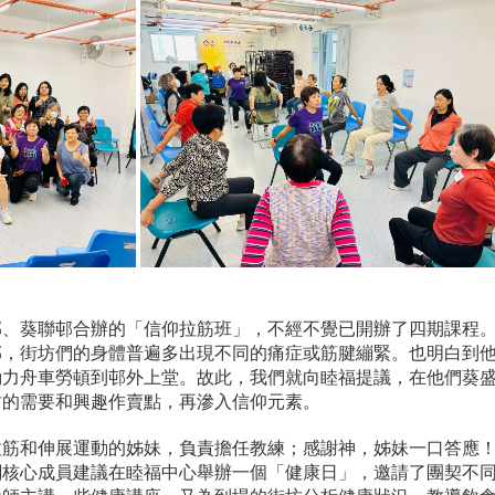
邨、葵聯邨合辦的「信仰拉筋班」，不經不覺已開辦了四期課程
邨，街坊們的身體普遍多出現不同的痛症或筋腱繃緊。也明白到
動力舟車勞頓到邨外上堂。故此，我們就向睦福提議，在他們葵
坊的需要和興趣作賣點，再滲入信仰元素。
拉筋和伸展運動的姊妹，負責擔任教練；感謝神，姊妹一口答應
關核心成員建議在睦福中心舉辦一個「健康日」，邀請了團契不