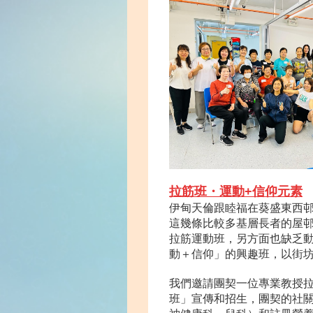
拉筋班・運動+信仰
元素
伊甸天倫跟睦福在葵盛東西
這幾條比較多基層長者的屋
拉筋運動班，另方面也缺乏
動＋信仰」的興趣班，以街
我們邀請團契一位專業教授
班」宣傳和招生，團契的社