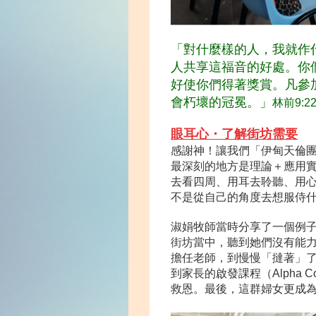
「對什麼樣的人，我就作
人共享這福音的好處。你
好使你們得著獎賞。凡參
會朽壞的冠冕。」
林前9:22
眼耳心・了解街
坊需要
感謝神！讓我們「伊甸天倫團
最深刻的地方是理論＋應用
去看四周、用耳去聆聽、用
不是從自己的角度去想服侍
淑娟牧師當時分享了一個例
街坊當中，聽到她們沒有能
擔任老師，到慢慢「撻著」
到家長的啟發課程（Alpha
救恩。最後，這群婦女更成