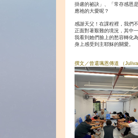
掛慮的祕訣」、「常存感恩
應祂的大愛呢？
感謝天父！在課程裡，我們
正面對著艱難的境況，其中一
我看到她們臉上的愁容轉化
身上感受到主耶穌的關愛。
撰文／曾還珮恩傳道
（Juliv