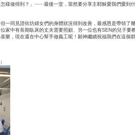
是怎樣做得到？」⋯⋯最後一堂，當然要分享主耶穌愛我們愛到
不但一同見證街坊婦女們的身體狀況得到改善，最感恩是帶領了
位家中有長期臥床的丈夫需要照顧、另一位也有SEN的兒子要
為喜樂，現在還在中心幫手做義工呢！願神繼續祝福我們在這個
a）