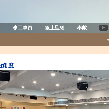
訊
事工專頁
線上聖經
奉獻
的角度