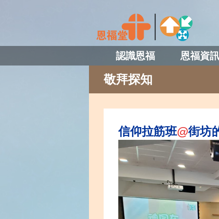
認識恩福
恩福資
敬拜探知
信仰拉筋班
@
街坊