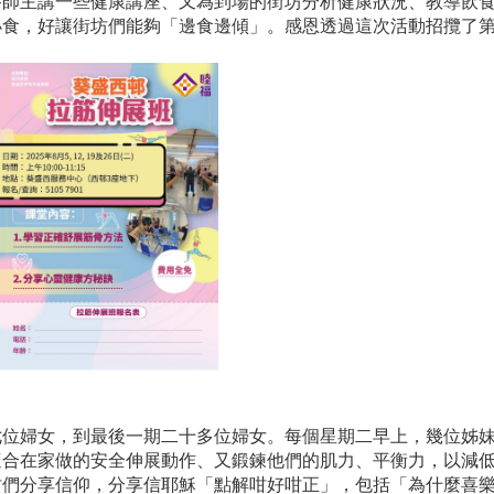
養師主講一些健康講座、又為到場的街坊分析健康狀況、教導飲
小食，好讓街坊們能夠「邊食邊傾」。感恩透過這次活動招攬了
七位婦女，到最後一期二十多位婦女。每個星期二早上，幾位姊
適合在家做的安全伸展動作、又鍛鍊他們的肌力、平衡力，以減
坊們分享信仰，分享信耶穌「點解咁好咁正」，包括「為什麼喜