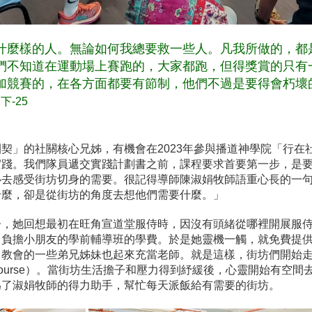
什麼樣的人。無論如何我總要救一些人。凡我所做的，都
們不知道在運動場上賽跑的，大家都跑，但得獎賞的只有
加競賽的，在各方面都要有
節制，他們不過是要得會朽壞
下-25
契」的社關核心兄姊，有機會在2023年參與播道神學院「行在
實踐。我們隊員遞交實踐計劃書之前，課程要求首要第一步，是
心去感受街坊切身的需要。很記得導師陳淑娟牧師語重心長的一
什麼，卻是從街坊的角度去想他們需要什麼。」
子，她回想最初在旺角宣道堂服侍時，因沒有頭緒從哪裡開展服
力負擔小朋友的學前輔導班的學費。於是她靈機一觸，就免費提
了教會的一些弟兄姊妹也起來充當老師。就是這樣，街坊們開始
 Course）。當街坊生活擔子和壓力得到紓緩後，心靈開始有空
為了淑娟牧師的得力助手，幫忙每天派飯給有需要的街坊。