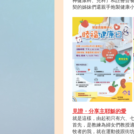
神健康科、兒科）和註冊營
契的姊妹們還親手炮製健康
見證・分享主
耶穌的愛
就是這樣，由起初只有六、
首先，是教練為婦女們教授
牧者的我，就在運動後跟街