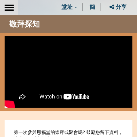
堂址
簡
分享
Toggle
navigation
敬拜探知
第一次參與恩福堂的崇拜或聚會嗎? 鼓勵您留下資料，