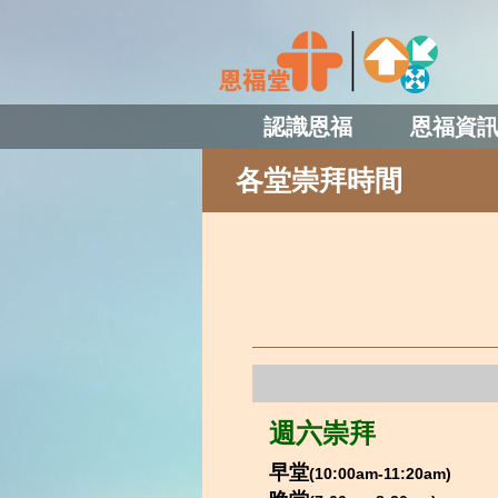
認識恩福
恩福資
各堂崇拜時間
週六崇拜
早堂
(10:00am-11:20am)