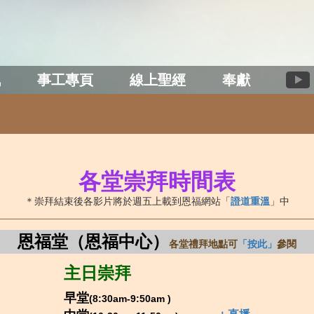
訊
事工專頁
線上聖經
奉獻
各堂崇拜時間表
＊崇拜結束後各影片將於週五上載到恩福網站「
證道重溫
」中
恩福堂（恩福中心）
各堂禮拜地點可
「按此」
參閱
主日崇拜
早堂
(8:30am-9:50am
)