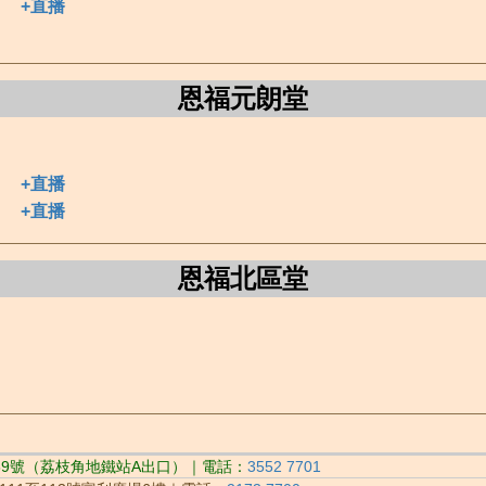
+直播
恩福元朗堂
+直播
+直播
恩福北區堂
89號（荔枝角地鐵站A出口）｜電話：
3552 7701